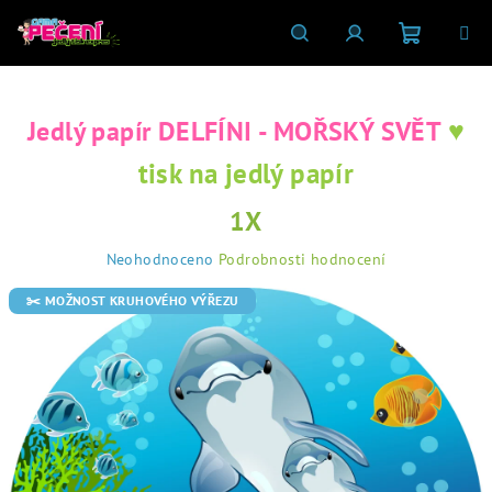
Přejít
na
obsah
Nákupní
Hledat
Přihlášení
♥
Jedlý papír DELFÍNI - MOŘSKÝ SVĚT
košík
tisk na jedlý papír
1X
Průměrné
Neohodnoceno
Podrobnosti hodnocení
hodnocení
produktu
✂️ MOŽNOST KRUHOVÉHO VÝŘEZU
je
0,0
z
5
hvězdiček.