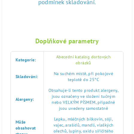
podmínek skladování.
Doplňkové parametry
Abecední katalog dortových
Kategorie
:
obrázků
Na suchém místě, při pokojové
Skladování
:
teplotě do 25°C
Obsahuje-li tento produkt alergeny,
jsou označeny ve složení tučným
Alergeny
:
nebo VELKÝM PÍSMEM, případně
jsou uvedeny samostatně
Lepku, mléčných bílkovin, sóji,
Může
vajec, arašídů, mandlí, vlaškých
obsahovat
ořechů, lupiny, oxidu siřičitého