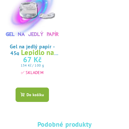
Gel na jedlý papír -
Lepidlo na
45g
jedlý papír
67 Kč
Měrná
134 Kč / 100 g
cena:
✅ SKLADEM
Průměrné
hodnocení
produktu
Do košíku
je
5,0
z
5
hvězdiček.
Podobné produkty