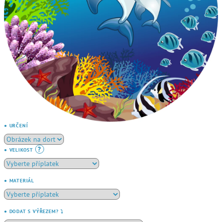
● URČENÍ
?
● VELIKOST
● MATERIÁL
● DODAT S VÝŘEZEM? ⤵️