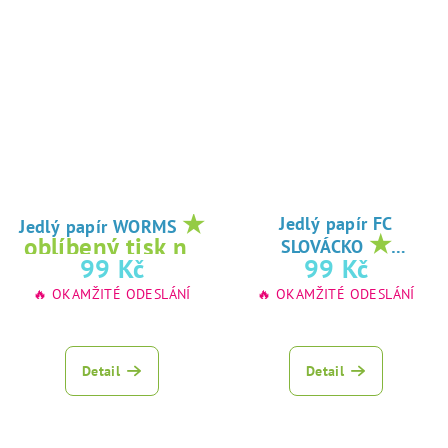
★
Jedlý papír FC
Jedlý papír WORMS
★
oblíbený tisk na
SLOVÁCKO
oblíbený tisk na
99 Kč
99 Kč
jedlý papír
jedlý papír
🔥 OKAMŽITÉ ODESLÁNÍ
🔥 OKAMŽITÉ ODESLÁNÍ
Detail
Detail