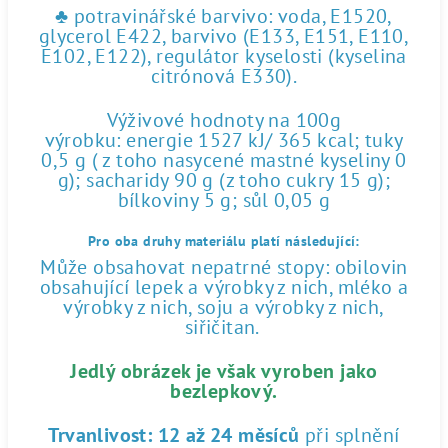
♣ potravinářské barvivo: voda, E1520,
glycerol E422, barvivo (E133, E151, E110,
E102, E122), regulátor kyselosti (kyselina
citrónová E330).
Výživové hodnoty na 100g
výrobku: energie 1527 kJ/ 365 kcal; tuky
0,5 g ( z toho nasycené mastné kyseliny 0
g); sacharidy 90 g (z toho cukry 15 g);
bílkoviny 5 g; sůl 0,05 g
Pro oba druhy materiálu platí následující:
Může obsahovat nepatrné stopy: obilovin
obsahující lepek a výrobky z nich, mléko a
výrobky z nich, soju a výrobky z nich,
siřičitan.
Jedlý obrázek je však vyroben jako
bezlepkový.
Trvanlivost:
12 až 24 měsíců
při splnění