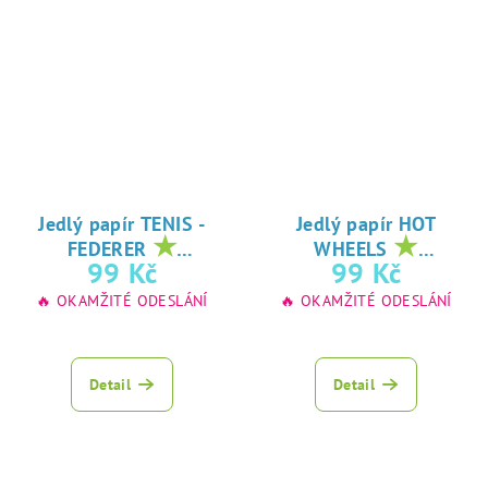
Jedlý papír TENIS -
Jedlý papír HOT
★
★
FEDERER
WHEELS
oblíbený tisk na
oblíbený tisk na
99 Kč
99 Kč
jedlý papír
jedlý papír
🔥 OKAMŽITÉ ODESLÁNÍ
🔥 OKAMŽITÉ ODESLÁNÍ
Detail
Detail