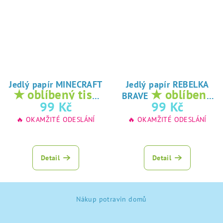
Jedlý papír MINECRAFT
Jedlý papír REBELKA
★ oblíbený tisk
★ oblíbený
BRAVE
na jedlý papír
tisk na jedlý
99 Kč
99 Kč
papír
🔥 OKAMŽITÉ ODESLÁNÍ
🔥 OKAMŽITÉ ODESLÁNÍ
Detail
Detail
Z
Nákup potravin domů
á
p