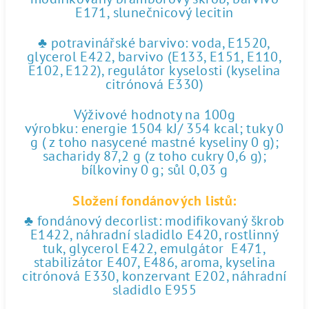
E171, slunečnicový lecitin
♣ potravinářské barvivo: voda, E1520,
glycerol E422, barvivo (E133, E151, E110,
E102, E122), regulátor kyselosti (kyselina
citrónová E330)
Výživové hodnoty na 100g
výrobku: energie 1504 kJ/ 354 kcal; tuky 0
g ( z toho nasycené mastné kyseliny 0 g);
sacharidy 87,2 g (z toho cukry 0,6 g);
bílkoviny 0 g; sůl 0,03 g
Složení fondánových listů:
♣ fondánový decorlist: modifikovaný škrob
E1422, náhradní sladidlo E420, rostlinný
tuk, glycerol E422, emulgátor E471,
stabilizátor E407, E486, aroma, kyselina
citrónová E330, konzervant E202, náhradní
sladidlo E955