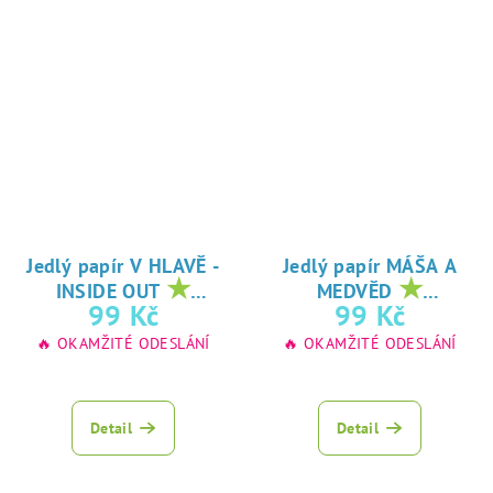
Jedlý papír V HLAVĚ -
Jedlý papír MÁŠA A
★
★
INSIDE OUT
MEDVĚD
oblíbený tisk na
oblíbený tisk na
99 Kč
99 Kč
jedlý papír
jedlý papír
🔥 OKAMŽITÉ ODESLÁNÍ
🔥 OKAMŽITÉ ODESLÁNÍ
Detail
Detail