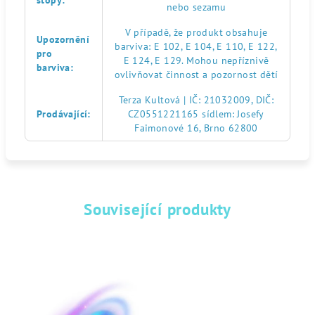
stopy
:
nebo sezamu
V případě, že produkt obsahuje
Upozornění
barviva: E 102, E 104, E 110, E 122,
pro
E 124, E 129. Mohou nepříznivě
barviva
:
ovlivňovat činnost a pozornost dětí
Terza Kultová | IČ: 21032009, DIČ:
Prodávající
:
CZ0551221165 sídlem: Josefy
Faimonové 16, Brno 62800
Související produkty