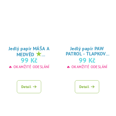
Jedlý papír MÁŠA A
Jedlý papír PAW
★
PATROL - TLAPKOVÁ
MEDVĚD
★
oblíbený tisk na
99 Kč
99 Kč
PATROLA
oblíbený tisk na
jedlý papír
🔥 OKAMŽITÉ ODESLÁNÍ
🔥 OKAMŽITÉ ODESLÁNÍ
jedlý papír
Detail
Detail