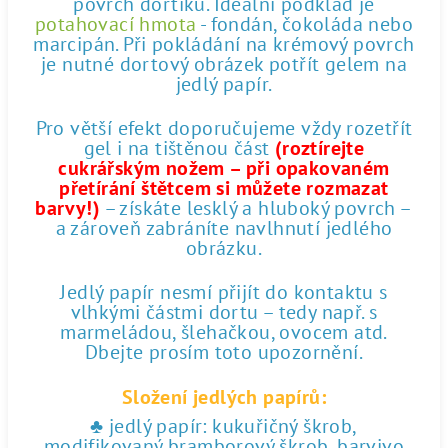
povrch dortíku. Ideální podklad je
potahovací hmota
- fondán, čokoláda nebo
marcipán. Při pokládání na krémový povrch
je nutné dortový obrázek potřít gelem na
jedlý papír.
Pro větší efekt doporučujeme vždy rozetřít
gel i na tištěnou část
(roztírejte
cukrářským nožem – při opakovaném
přetírání štětcem si můžete rozmazat
barvy!)
– získáte lesklý a hluboký povrch –
a zároveň zabráníte navlhnutí jedlého
obrázku.
Jedlý papír nesmí přijít do kontaktu s
vlhkými částmi dortu – tedy např. s
marmeládou, šlehačkou, ovocem atd.
Dbejte prosím toto upozornění.
Složení jedlých papírů:
♣ jedlý papír: kukuřičný škrob,
modifikovaný bramborový škrob, barvivo