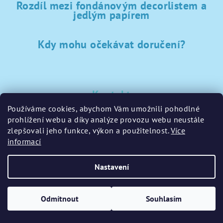
Rozdíl mezi fondánovým decorlistem a
jedlým papírem
Kdy mohu očekávat doručení?
Kontakt
Používáme cookies, abychom Vám umožnili pohodlné
sklad
@
sladke-potreby.cz
prohlížení webu a díky analýze provozu webu neustále
+420 797728283
zlepšovali jeho funkce, výkon a použitelnost.
Více
informací
Nastavení
Copyright 2026
GamaPečení.cz
. Všechna práva vyhrazena.
Upravit nastavení cookies
Odmítnout
Souhlasím
Vytvořil Shoptet