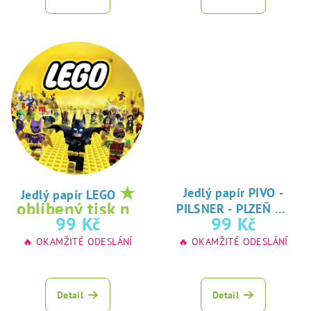
★
Jedlý papír PIVO -
Jedlý papír LEGO
★
oblíbený tisk na
PILSNER - PLZEŇ
oblíbený tisk na
99 Kč
99 Kč
jedlý papír
jedlý papír
🔥 OKAMŽITÉ ODESLÁNÍ
🔥 OKAMŽITÉ ODESLÁNÍ
Detail
Detail