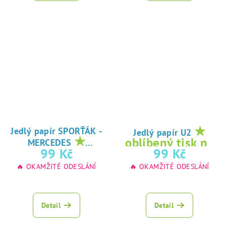
★
Jedlý papír SPORŤÁK -
Jedlý papír U2
★
oblíbený tisk na
MERCEDES
oblíbený tisk na
99 Kč
99 Kč
jedlý papír
jedlý papír
🔥 OKAMŽITÉ ODESLÁNÍ
🔥 OKAMŽITÉ ODESLÁNÍ
Detail
Detail