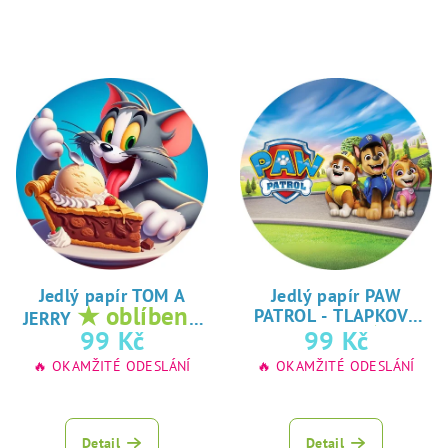
Jedlý papír TOM A
Jedlý papír PAW
★ oblíbený
PATROL - TLAPKOVÁ
JERRY
★
tisk na jedlý
99 Kč
99 Kč
PATROLA
oblíbený tisk na
papír
🔥 OKAMŽITÉ ODESLÁNÍ
🔥 OKAMŽITÉ ODESLÁNÍ
jedlý papír
Detail
Detail