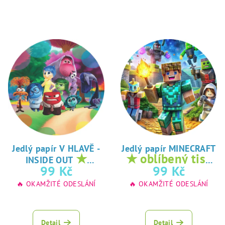
Jedlý papír V HLAVĚ -
Jedlý papír MINECRAFT
★
★ oblíbený tisk
INSIDE OUT
oblíbený tisk na
na jedlý papír
99 Kč
99 Kč
jedlý papír
🔥 OKAMŽITÉ ODESLÁNÍ
🔥 OKAMŽITÉ ODESLÁNÍ
Detail
Detail