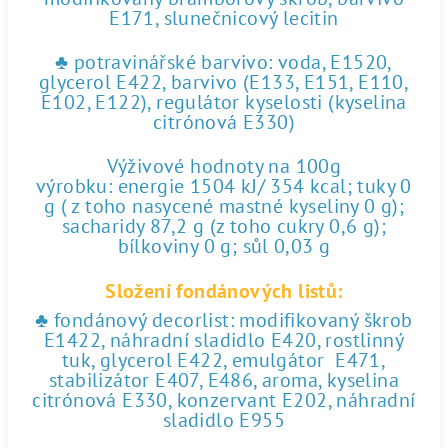
E171, slunečnicový lecitin
♣ potravinářské barvivo: voda, E1520,
glycerol E422, barvivo (E133, E151, E110,
E102, E122), regulátor kyselosti (kyselina
citrónová E330)
Výživové hodnoty na 100g
výrobku: energie 1504 kJ/ 354 kcal; tuky 0
g ( z toho nasycené mastné kyseliny 0 g);
sacharidy 87,2 g (z toho cukry 0,6 g);
bílkoviny 0 g; sůl 0,03 g
Složení fondánových listů:
♣ fondánový decorlist: modifikovaný škrob
E1422, náhradní sladidlo E420, rostlinný
tuk, glycerol E422, emulgátor E471,
stabilizátor E407, E486, aroma, kyselina
citrónová E330, konzervant E202, náhradní
sladidlo E955