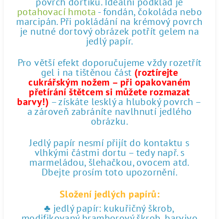
povrch dortíku. Ideální podklad je
potahovací hmota
- fondán, čokoláda nebo
marcipán. Při pokládání na krémový povrch
je nutné dortový obrázek potřít gelem na
jedlý papír.
Pro větší efekt doporučujeme vždy rozetřít
gel i na tištěnou část
(roztírejte
cukrářským nožem – při opakovaném
přetírání štětcem si můžete rozmazat
barvy!)
– získáte lesklý a hluboký povrch –
a zároveň zabráníte navlhnutí jedlého
obrázku.
Jedlý papír nesmí přijít do kontaktu s
vlhkými částmi dortu – tedy např. s
marmeládou, šlehačkou, ovocem atd.
Dbejte prosím toto upozornění.
Složení jedlých papírů:
♣ jedlý papír: kukuřičný škrob,
modifikovaný bramborový škrob, barvivo