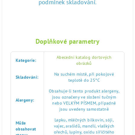
podmínek skladování.
Doplňkové parametry
Abecední katalog dortových
Kategorie
:
obrázků
Na suchém místě, při pokojové
Skladování
:
teplotě do 25°C
Obsahuje-li tento produkt alergeny,
jsou označeny ve složení tučným
Alergeny
:
nebo VELKÝM PÍSMEM, případně
jsou uvedeny samostatně
Lepku, mléčných bílkovin, sóji,
Může
vajec, arašídů, mandlí, vlaškých
obsahovat
ořechů, lupiny, oxidu siřičitého