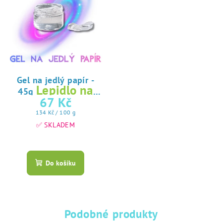
Gel na jedlý papír -
Lepidlo na
45g
jedlý papír
67 Kč
Měrná
134 Kč / 100 g
cena:
✅ SKLADEM
Průměrné
hodnocení
produktu
Do košíku
je
5,0
z
5
hvězdiček.
Podobné produkty