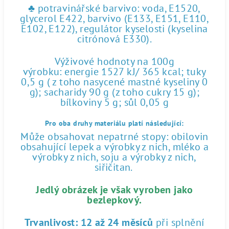
♣ potravinářské barvivo: voda, E1520,
glycerol E422, barvivo (E133, E151, E110,
E102, E122), regulátor kyselosti (kyselina
citrónová E330).
Výživové hodnoty na 100g
výrobku: energie 1527 kJ/ 365 kcal; tuky
0,5 g ( z toho nasycené mastné kyseliny 0
g); sacharidy 90 g (z toho cukry 15 g);
bílkoviny 5 g; sůl 0,05 g
Pro oba druhy materiálu platí následující:
Může obsahovat nepatrné stopy: obilovin
obsahující lepek a výrobky z nich, mléko a
výrobky z nich, soju a výrobky z nich,
siřičitan.
Jedlý obrázek je však vyroben jako
bezlepkový.
Trvanlivost:
12 až 24 měsíců
při splnění