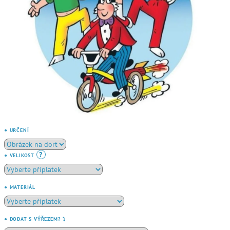
● URČENÍ
?
● VELIKOST
● MATERIÁL
● DODAT S VÝŘEZEM? ⤵️