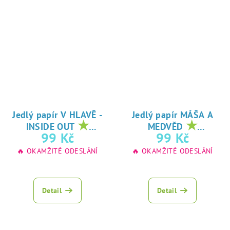
Jedlý papír V HLAVĚ -
Jedlý papír MÁŠA A
★
★
INSIDE OUT
MEDVĚD
oblíbený tisk na
oblíbený tisk na
99 Kč
99 Kč
jedlý papír
jedlý papír
🔥 OKAMŽITÉ ODESLÁNÍ
🔥 OKAMŽITÉ ODESLÁNÍ
Detail
Detail