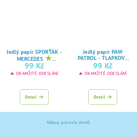
Jedlý papír SPORŤÁK -
Jedlý papír PAW
★
PATROL - TLAPKOVÁ
MERCEDES
★
oblíbený tisk na
99 Kč
99 Kč
PATROLA
oblíbený tisk na
jedlý papír
🔥 OKAMŽITÉ ODESLÁNÍ
🔥 OKAMŽITÉ ODESLÁNÍ
jedlý papír
Detail
Detail
Z
Nákup potravin domů
á
p