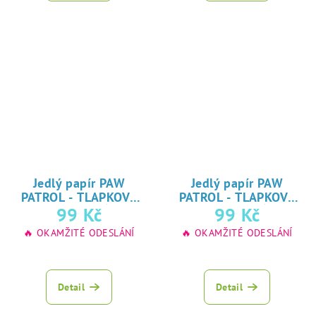
Jedlý papír PAW
Jedlý papír PAW
PATROL - TLAPKOVÁ
PATROL - TLAPKOVÁ
★
★
99 Kč
99 Kč
PATROLA
PATROLA
oblíbený tisk na
oblíbený tisk na
🔥 OKAMŽITÉ ODESLÁNÍ
🔥 OKAMŽITÉ ODESLÁNÍ
jedlý papír
jedlý papír
Detail
Detail