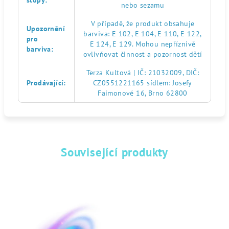
stopy
:
nebo sezamu
V případě, že produkt obsahuje
Upozornění
barviva: E 102, E 104, E 110, E 122,
pro
E 124, E 129. Mohou nepříznivě
barviva
:
ovlivňovat činnost a pozornost dětí
Terza Kultová | IČ: 21032009, DIČ:
Prodávající
:
CZ0551221165 sídlem: Josefy
Faimonové 16, Brno 62800
Související produkty