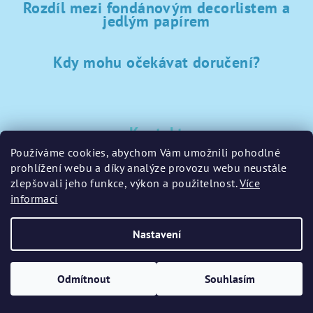
Rozdíl mezi fondánovým decorlistem a
jedlým papírem
Kdy mohu očekávat doručení?
Kontakt
Používáme cookies, abychom Vám umožnili pohodlné
sklad
@
sladke-potreby.cz
prohlížení webu a díky analýze provozu webu neustále
+420 797728283
zlepšovali jeho funkce, výkon a použitelnost.
Více
informací
Nastavení
Copyright 2026
GamaPečení.cz
. Všechna práva vyhrazena.
Upravit nastavení cookies
Odmítnout
Souhlasím
Vytvořil Shoptet