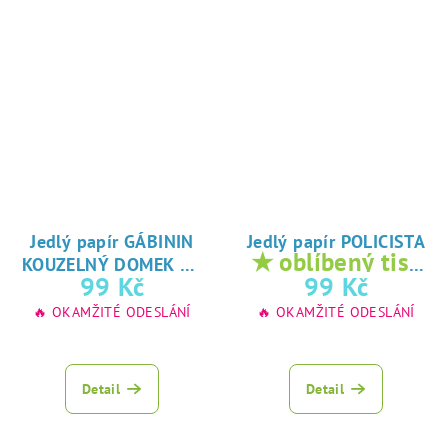
Jedlý papír GÁBININ
Jedlý papír POLICISTA
★
★ oblíbený tisk
KOUZELNÝ DOMEK
oblíbený tisk na
na jedlý papír
99 Kč
99 Kč
jedlý papír
🔥 OKAMŽITÉ ODESLÁNÍ
🔥 OKAMŽITÉ ODESLÁNÍ
Detail
Detail