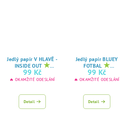
Jedlý papír V HLAVĚ -
Jedlý papír BLUEY
★
★
INSIDE OUT
FOTBAL
oblíbený tisk na
oblíbený tisk na
99 Kč
99 Kč
jedlý papír
jedlý papír
🔥 OKAMŽITÉ ODESLÁNÍ
🔥 OKAMŽITÉ ODESLÁNÍ
Detail
Detail