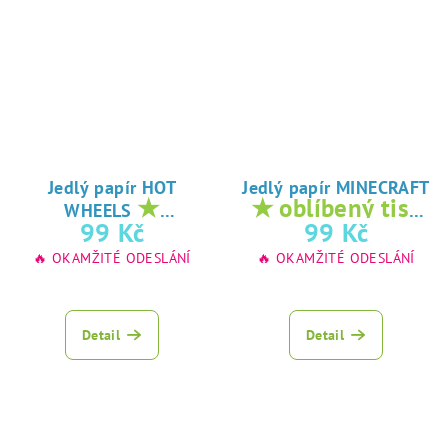
Jedlý papír HOT
Jedlý papír MINECRAFT
★
★ oblíbený tisk
WHEELS
oblíbený tisk na
na jedlý papír
99 Kč
99 Kč
jedlý papír
🔥 OKAMŽITÉ ODESLÁNÍ
🔥 OKAMŽITÉ ODESLÁNÍ
Detail
Detail