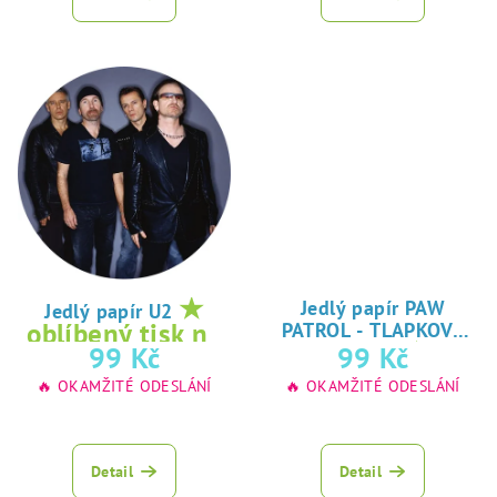
★
Jedlý papír PAW
Jedlý papír U2
oblíbený tisk na
PATROL - TLAPKOVÁ
★
99 Kč
99 Kč
jedlý papír
PATROLA
oblíbený tisk na
🔥 OKAMŽITÉ ODESLÁNÍ
🔥 OKAMŽITÉ ODESLÁNÍ
jedlý papír
Detail
Detail