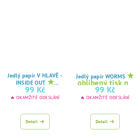
★
Jedlý papír V HLAVĚ -
Jedlý papír WORMS
★
oblíbený tisk na
INSIDE OUT
oblíbený tisk na
99 Kč
99 Kč
jedlý papír
jedlý papír
🔥 OKAMŽITÉ ODESLÁNÍ
🔥 OKAMŽITÉ ODESLÁNÍ
Detail
Detail