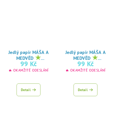
Jedlý papír MÁŠA A
Jedlý papír MÁŠA A
★
★
MEDVĚD
MEDVĚD
oblíbený tisk na
oblíbený tisk na
99 Kč
99 Kč
jedlý papír
jedlý papír
🔥 OKAMŽITÉ ODESLÁNÍ
🔥 OKAMŽITÉ ODESLÁNÍ
Detail
Detail