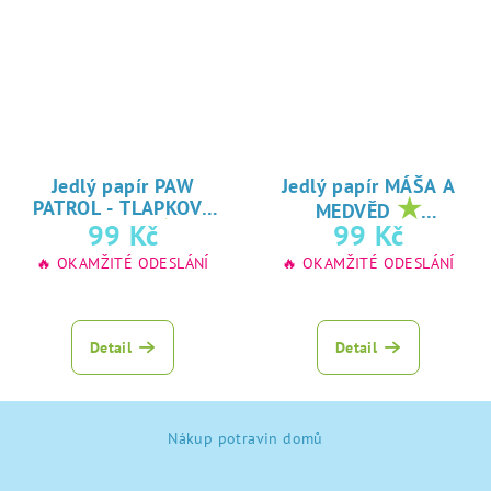
Jedlý papír PAW
Jedlý papír MÁŠA A
★
PATROL - TLAPKOVÁ
MEDVĚD
★
oblíbený tisk na
99 Kč
99 Kč
PATROLA
oblíbený tisk na
jedlý papír
🔥 OKAMŽITÉ ODESLÁNÍ
🔥 OKAMŽITÉ ODESLÁNÍ
jedlý papír
Detail
Detail
Z
Nákup potravin domů
á
p