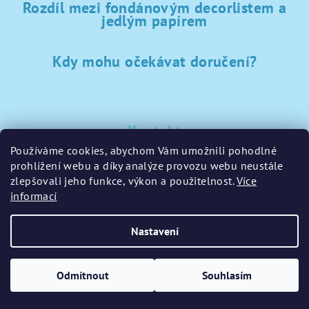
Rozdíl mezi fondánovým decorlistem a
jedlým papírem
Kdy mohu očekávat doručení?
Kontakt
Používáme cookies, abychom Vám umožnili pohodlné
sklad
@
sladke-potreby.cz
prohlížení webu a díky analýze provozu webu neustále
+420 797728283
zlepšovali jeho funkce, výkon a použitelnost.
Více
informací
Nastavení
Copyright 2026
GamaPečení.cz
. Všechna práva vyhrazena.
Upravit nastavení cookies
Odmítnout
Souhlasím
Vytvořil Shoptet