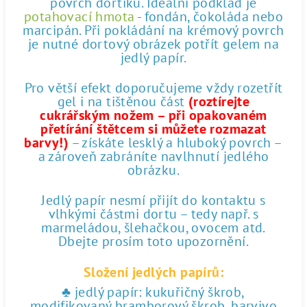
povrch dortíku. Ideální podklad je
potahovací hmota
- fondán, čokoláda nebo
marcipán. Při pokládání na krémový povrch
je nutné dortový obrázek potřít gelem na
jedlý papír.
Pro větší efekt doporučujeme vždy rozetřít
gel i na tištěnou část
(roztírejte
cukrářským nožem – při opakovaném
přetírání štětcem si můžete rozmazat
barvy!)
– získáte lesklý a hluboký povrch –
a zároveň zabráníte navlhnutí jedlého
obrázku.
Jedlý papír nesmí přijít do kontaktu s
vlhkými částmi dortu – tedy např. s
marmeládou, šlehačkou, ovocem atd.
Dbejte prosím toto upozornění.
Složení jedlých papírů:
♣ jedlý papír: kukuřičný škrob,
modifikovaný bramborový škrob, barvivo