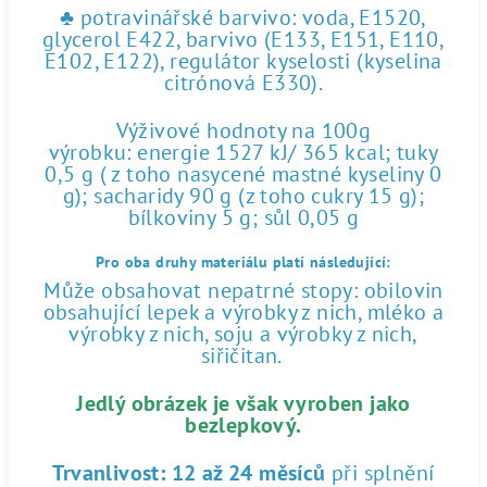
♣ potravinářské barvivo: voda, E1520,
glycerol E422, barvivo (E133, E151, E110,
E102, E122), regulátor kyselosti (kyselina
citrónová E330).
Výživové hodnoty na 100g
výrobku: energie 1527 kJ/ 365 kcal; tuky
0,5 g ( z toho nasycené mastné kyseliny 0
g); sacharidy 90 g (z toho cukry 15 g);
bílkoviny 5 g; sůl 0,05 g
Pro oba druhy materiálu platí následující:
Může obsahovat nepatrné stopy: obilovin
obsahující lepek a výrobky z nich, mléko a
výrobky z nich, soju a výrobky z nich,
siřičitan.
Jedlý obrázek je však vyroben jako
bezlepkový.
Trvanlivost:
12 až 24 měsíců
při splnění