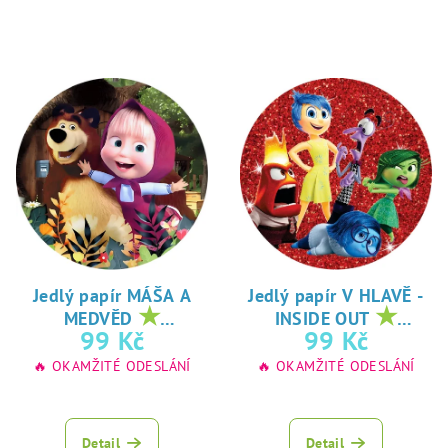
Jedlý papír MÁŠA A
Jedlý papír V HLAVĚ -
★
★
MEDVĚD
INSIDE OUT
oblíbený tisk na
oblíbený tisk na
99 Kč
99 Kč
jedlý papír
jedlý papír
🔥 OKAMŽITÉ ODESLÁNÍ
🔥 OKAMŽITÉ ODESLÁNÍ
Detail
Detail