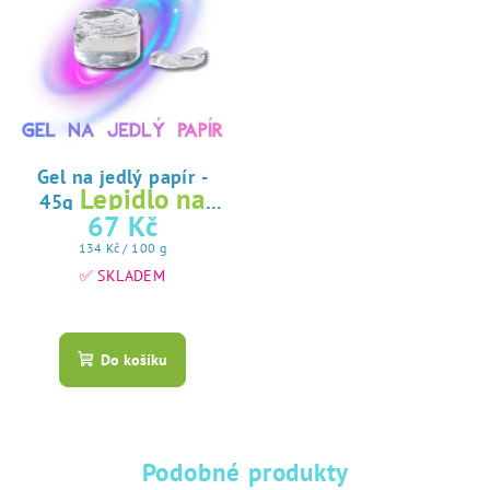
Gel na jedlý papír -
Lepidlo na
45g
jedlý papír
67 Kč
Měrná
134 Kč / 100 g
cena:
✅ SKLADEM
Průměrné
hodnocení
produktu
Do košíku
je
5,0
z
5
hvězdiček.
Podobné produkty