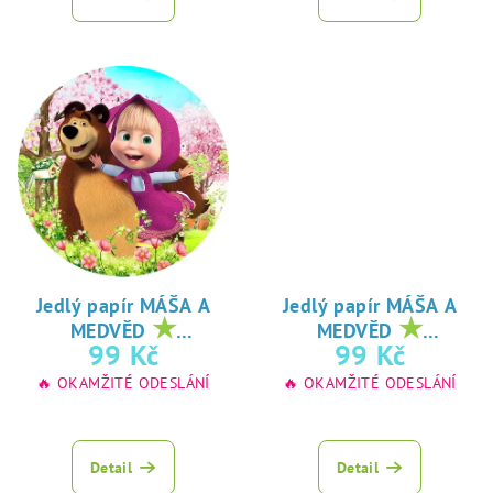
Jedlý papír MÁŠA A
Jedlý papír MÁŠA A
★
★
MEDVĚD
MEDVĚD
oblíbený tisk na
oblíbený tisk na
99 Kč
99 Kč
jedlý papír
jedlý papír
🔥 OKAMŽITÉ ODESLÁNÍ
🔥 OKAMŽITÉ ODESLÁNÍ
Detail
Detail