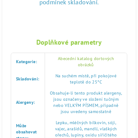
podmínek skladování.
Doplňkové parametry
Abecední katalog dortových
Kategorie
:
obrázků
Na suchém místě, při pokojové
Skladování
:
teplotě do 25°C
Obsahuje-li tento produkt alergeny,
jsou označeny ve složení tučným
Alergeny
:
nebo VELKÝM PÍSMEM, případně
jsou uvedeny samostatně
Lepku, mléčných bílkovin, sóji,
Může
vajec, arašídů, mandlí, vlaškých
obsahovat
ořechů, lupiny, oxidu siřičitého