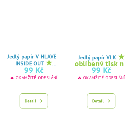
★
Jedlý papír V HLAVĚ -
Jedlý papír VLK
★
oblíbený tisk na
INSIDE OUT
oblíbený tisk na
99 Kč
99 Kč
jedlý papír
jedlý papír
🔥 OKAMŽITÉ ODESLÁNÍ
🔥 OKAMŽITÉ ODESLÁNÍ
Detail
Detail