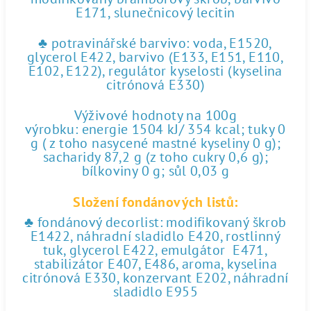
E171, slunečnicový lecitin
♣ potravinářské barvivo: voda, E1520,
glycerol E422, barvivo (E133, E151, E110,
E102, E122), regulátor kyselosti (kyselina
citrónová E330)
Výživové hodnoty na 100g
výrobku: energie 1504 kJ/ 354 kcal; tuky 0
g ( z toho nasycené mastné kyseliny 0 g);
sacharidy 87,2 g (z toho cukry 0,6 g);
bílkoviny 0 g; sůl 0,03 g
Složení fondánových listů:
♣ fondánový decorlist: modifikovaný škrob
E1422, náhradní sladidlo E420, rostlinný
tuk, glycerol E422, emulgátor E471,
stabilizátor E407, E486, aroma, kyselina
citrónová E330, konzervant E202, náhradní
sladidlo E955