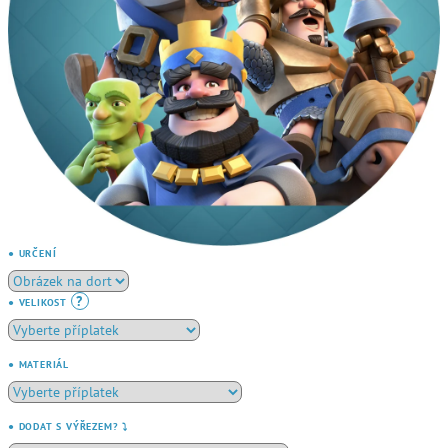
● URČENÍ
?
● VELIKOST
● MATERIÁL
● DODAT S VÝŘEZEM? ⤵️