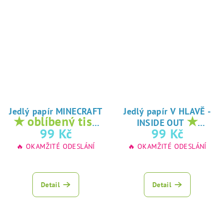
Jedlý papír MINECRAFT
Jedlý papír V HLAVĚ -
★ oblíbený tisk
★
INSIDE OUT
na jedlý papír
oblíbený tisk na
99 Kč
99 Kč
jedlý papír
🔥 OKAMŽITÉ ODESLÁNÍ
🔥 OKAMŽITÉ ODESLÁNÍ
Detail
Detail