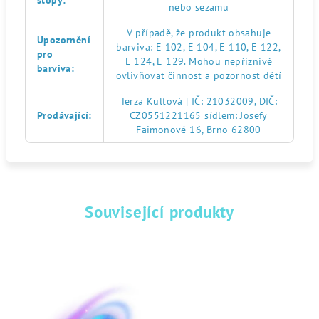
stopy
:
nebo sezamu
V případě, že produkt obsahuje
Upozornění
barviva: E 102, E 104, E 110, E 122,
pro
E 124, E 129. Mohou nepříznivě
barviva
:
ovlivňovat činnost a pozornost dětí
Terza Kultová | IČ: 21032009, DIČ:
Prodávající
:
CZ0551221165 sídlem: Josefy
Faimonové 16, Brno 62800
Související produkty