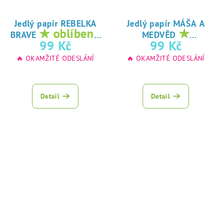
Jedlý papír REBELKA
Jedlý papír MÁŠA A
★ oblíbený
★
BRAVE
MEDVĚD
tisk na jedlý
oblíbený tisk na
99 Kč
99 Kč
papír
jedlý papír
🔥 OKAMŽITÉ ODESLÁNÍ
🔥 OKAMŽITÉ ODESLÁNÍ
Detail
Detail