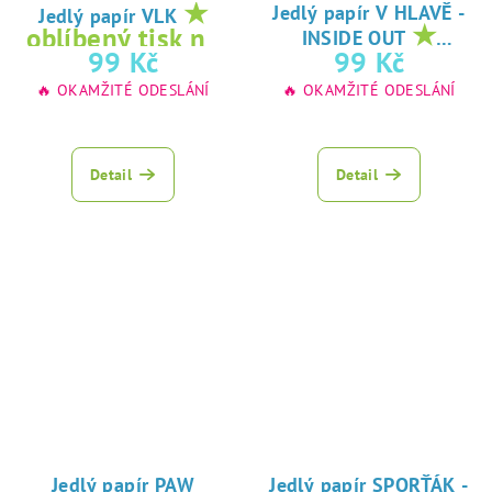
★
Jedlý papír V HLAVĚ -
Jedlý papír VLK
★
oblíbený tisk na
INSIDE OUT
oblíbený tisk na
99 Kč
99 Kč
jedlý papír
jedlý papír
🔥 OKAMŽITÉ ODESLÁNÍ
🔥 OKAMŽITÉ ODESLÁNÍ
Detail
Detail
Jedlý papír PAW
Jedlý papír SPORŤÁK -