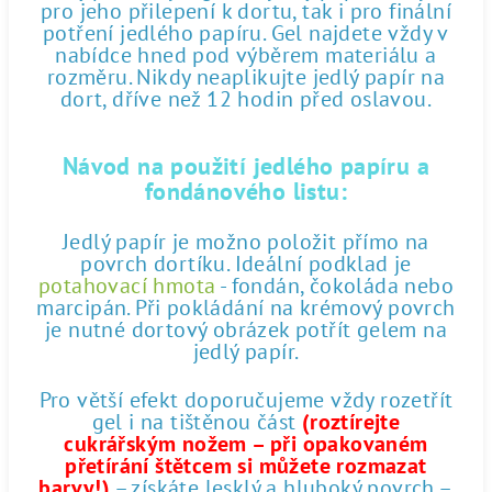
pro jeho přilepení k dortu, tak i pro finální
potření jedlého papíru. Gel najdete vždy v
nabídce hned pod výběrem materiálu a
rozměru. Nikdy neaplikujte jedlý papír na
dort, dříve než 12 hodin před oslavou.
Návod na použití jedlého papíru a
fondánového listu:
Jedlý papír je možno položit přímo na
povrch dortíku. Ideální podklad je
potahovací hmota
- fondán, čokoláda nebo
marcipán. Při pokládání na krémový povrch
je nutné dortový obrázek potřít gelem na
jedlý papír.
Pro větší efekt doporučujeme vždy rozetřít
gel i na tištěnou část
(roztírejte
cukrářským nožem – při opakovaném
přetírání štětcem si můžete rozmazat
barvy!)
– získáte lesklý a hluboký povrch –