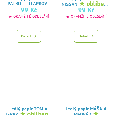
★ oblíbený
PATROL - TLAPKOVÁ
NISSAN
★
tisk na jedlý
99 Kč
99 Kč
PATROLA
oblíbený tisk na
papír
🔥 OKAMŽITÉ ODESLÁNÍ
🔥 OKAMŽITÉ ODESLÁNÍ
jedlý papír
Detail
Detail
Jedlý papír TOM A
Jedlý papír MÁŠA A
★ oblíbený
★
JERRY
MEDVĚD