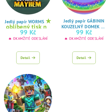
★
Jedlý papír GÁBININ
Jedlý papír WORMS
★
oblíbený tisk na
KOUZELNÝ DOMEK
oblíbený tisk na
99 Kč
99 Kč
jedlý papír
jedlý papír
🔥 OKAMŽITÉ ODESLÁNÍ
🔥 OKAMŽITÉ ODESLÁNÍ
Detail
Detail