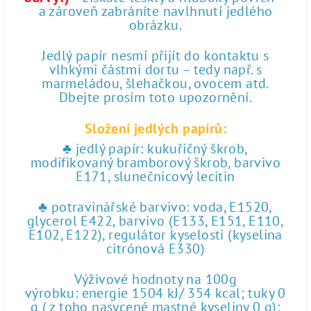
a zároveň zabráníte navlhnutí jedlého
obrázku.
Jedlý papír nesmí přijít do kontaktu s
vlhkými částmi dortu – tedy např. s
marmeládou, šlehačkou, ovocem atd.
Dbejte prosím toto upozornění.
Složení jedlých papírů:
♣ jedlý papír: kukuřičný škrob,
modifikovaný bramborový škrob, barvivo
E171, slunečnicový lecitin
♣ potravinářské barvivo: voda, E1520,
glycerol E422, barvivo (E133, E151, E110,
E102, E122), regulátor kyselosti (kyselina
citrónová E330)
Výživové hodnoty na 100g
výrobku: energie 1504 kJ/ 354 kcal; tuky 0
g ( z toho nasycené mastné kyseliny 0 g);