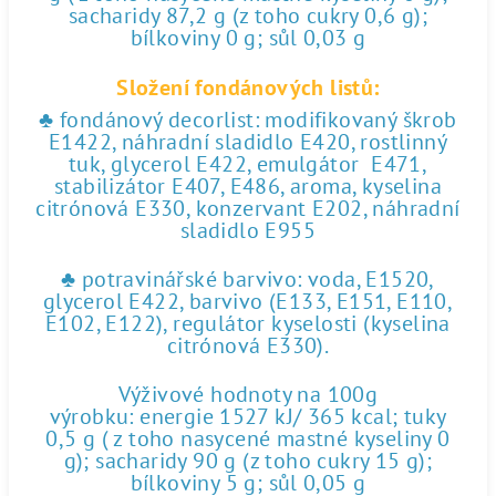
sacharidy 87,2 g (z toho cukry 0,6 g);
bílkoviny 0 g; sůl 0,03 g
Složení fondánových listů:
♣ fondánový decorlist: modifikovaný škrob
E1422, náhradní sladidlo E420, rostlinný
tuk, glycerol E422, emulgátor E471,
stabilizátor E407, E486, aroma, kyselina
citrónová E330, konzervant E202, náhradní
sladidlo E955
♣ potravinářské barvivo: voda, E1520,
glycerol E422, barvivo (E133, E151, E110,
E102, E122), regulátor kyselosti (kyselina
citrónová E330).
Výživové hodnoty na 100g
výrobku: energie 1527 kJ/ 365 kcal; tuky
0,5 g ( z toho nasycené mastné kyseliny 0
g); sacharidy 90 g (z toho cukry 15 g);
bílkoviny 5 g; sůl 0,05 g