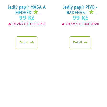
Jedlý papír MÁŠA A
Jedlý papír PIVO -
★
★
MEDVĚD
RADEGAST
oblíbený tisk na
oblíbený tisk na
99 Kč
99 Kč
jedlý papír
jedlý papír
🔥 OKAMŽITÉ ODESLÁNÍ
🔥 OKAMŽITÉ ODESLÁNÍ
Detail
Detail