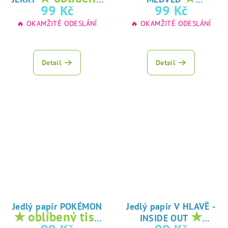
tisk na jedlý
oblíbený tisk na
99 Kč
99 Kč
papír
jedlý papír
🔥 OKAMŽITÉ ODESLÁNÍ
🔥 OKAMŽITÉ ODESLÁNÍ
Detail
Detail
Jedlý papír POKÉMON
Jedlý papír V HLAVĚ -
★ oblíbený tisk
★
INSIDE OUT