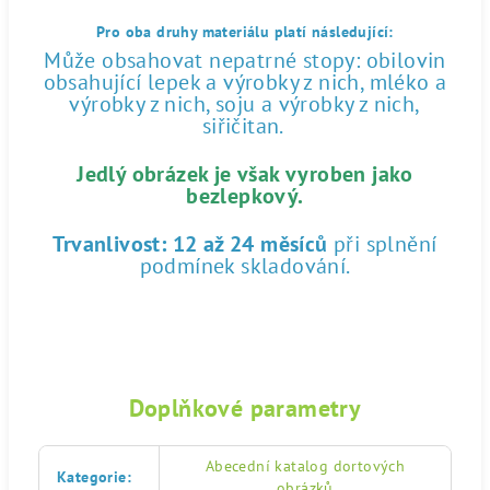
Pro oba druhy materiálu platí následující:
Může obsahovat nepatrné stopy: obilovin
obsahující lepek a výrobky z nich, mléko a
výrobky z nich, soju a výrobky z nich,
siřičitan.
Jedlý obrázek je však vyroben jako
bezlepkový.
Trvanlivost:
12 až 24 měsíců
při splnění
podmínek skladování.
Doplňkové parametry
Abecední katalog dortových
Kategorie
:
obrázků