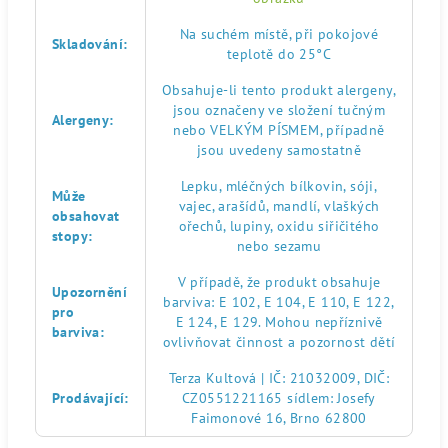
Na suchém místě, při pokojové
Skladování
:
teplotě do 25°C
Obsahuje-li tento produkt alergeny,
jsou označeny ve složení tučným
Alergeny
:
nebo VELKÝM PÍSMEM, případně
jsou uvedeny samostatně
Lepku, mléčných bílkovin, sóji,
Může
vajec, arašídů, mandlí, vlaškých
obsahovat
ořechů, lupiny, oxidu siřičitého
stopy
:
nebo sezamu
V případě, že produkt obsahuje
Upozornění
barviva: E 102, E 104, E 110, E 122,
pro
E 124, E 129. Mohou nepříznivě
barviva
:
ovlivňovat činnost a pozornost dětí
Terza Kultová | IČ: 21032009, DIČ:
Prodávající
:
CZ0551221165 sídlem: Josefy
Faimonové 16, Brno 62800