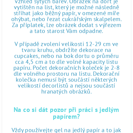
vzhled sytých barev. Obrázek na dort je
vytištěn na list, který je možné následně
stříhat jako běžný papír, v omezené míře
ohýbat, nebo řezat cukrářským skalpelem.
Za příplatek, lze obrázek dodat s výřezem
a tato starost Vám odpadne.
V případě zvolení velikosti 12-29 cm ve
tvaru kruhu, obdržíte dekorace na
cupcakes, nebo na bok dortu o průměru
cca 4,5 cm a to dle volné kapacity listu
papíru. Počet dekoračních koleček je 2-8
dle volného prostoru na listu. Dekorační
kolečka nemusí být součástí některých
velikostí decorlistů a nejsou součástí
hranatých obrázků.
Na co si dát pozor při práci s jedlým
papírem?
Vždy používejte gel na jedlý papír a to jak