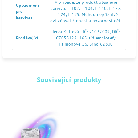
V případě, že produkt obsahuje
Upozornění
barviva: E 102, E 104, E 110, E 122,
pro
E 124, E 129. Mohou nepříznivě
barviva
:
ovlivňovat činnost a pozornost dětí
Terza Kultová | IČ: 21032009, DIČ:
Prodávající
:
CZ0551221165 sídlem: Josefy
Faimonové 16, Brno 62800
Související produkty