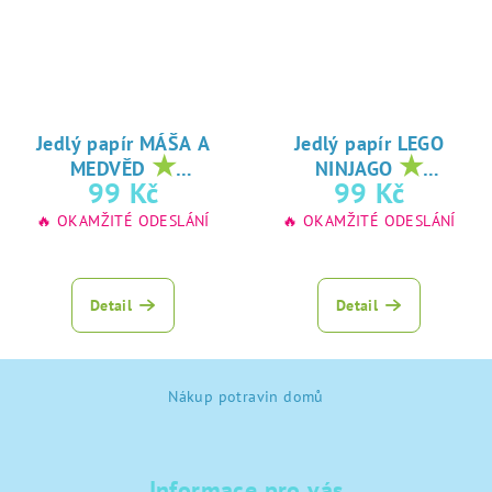
Jedlý papír MÁŠA A
Jedlý papír LEGO
★
★
MEDVĚD
NINJAGO
oblíbený tisk na
oblíbený tisk na
99 Kč
99 Kč
jedlý papír
jedlý papír
🔥 OKAMŽITÉ ODESLÁNÍ
🔥 OKAMŽITÉ ODESLÁNÍ
Detail
Detail
Z
Nákup potravin domů
á
p
a
Informace pro vás