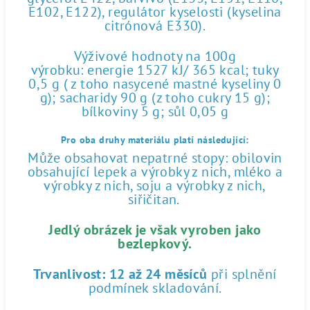
E102, E122), regulátor kyselosti (kyselina
citrónová E330).
Výživové hodnoty na 100g
výrobku: energie 1527 kJ/ 365 kcal; tuky
0,5 g ( z toho nasycené mastné kyseliny 0
g); sacharidy 90 g (z toho cukry 15 g);
bílkoviny 5 g; sůl 0,05 g
Pro oba druhy materiálu platí následující:
Může obsahovat nepatrné stopy: obilovin
obsahující lepek a výrobky z nich, mléko a
výrobky z nich, soju a výrobky z nich,
siřičitan.
Jedlý obrázek je však vyroben jako
bezlepkový.
Trvanlivost:
12 až 24 měsíců
při splnění
podmínek skladování.