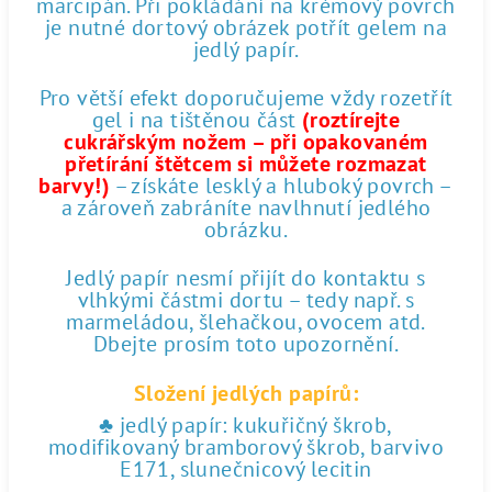
marcipán. Při pokládání na krémový povrch
je nutné dortový obrázek potřít gelem na
jedlý papír.
Pro větší efekt doporučujeme vždy rozetřít
gel i na tištěnou část
(roztírejte
cukrářským nožem – při opakovaném
přetírání štětcem si můžete rozmazat
barvy!)
– získáte lesklý a hluboký povrch –
a zároveň zabráníte navlhnutí jedlého
obrázku.
Jedlý papír nesmí přijít do kontaktu s
vlhkými částmi dortu – tedy např. s
marmeládou, šlehačkou, ovocem atd.
Dbejte prosím toto upozornění.
Složení jedlých papírů:
♣ jedlý papír: kukuřičný škrob,
modifikovaný bramborový škrob, barvivo
E171, slunečnicový lecitin