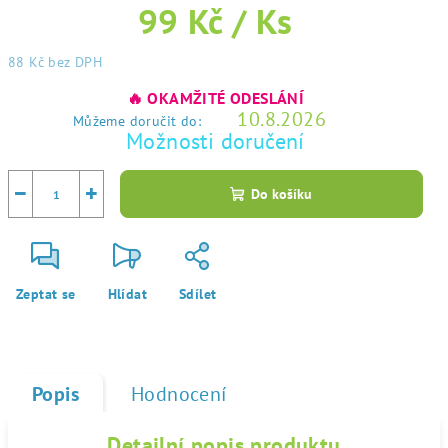
99 Kč
/ Ks
88 Kč
bez DPH
Měrná
🔥 OKAMŽITÉ ODESLÁNÍ
cena:
10.8.2026
Můžeme doručit do:
Možnosti doručení
−
+
Do košíku
Zeptat se
Hlídat
Sdílet
Popis
Hodnocení
Detailní popis produktu