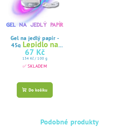
Gel na jedlý papír -
Lepidlo na
45g
jedlý papír
67 Kč
Měrná
134 Kč / 100 g
cena:
✅ SKLADEM
Průměrné
hodnocení
produktu
Do košíku
je
5,0
z
5
hvězdiček.
Podobné produkty