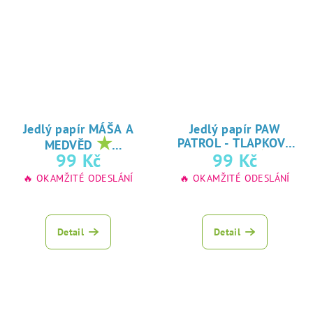
Jedlý papír MÁŠA A
Jedlý papír PAW
★
PATROL - TLAPKOVÁ
MEDVĚD
★
oblíbený tisk na
99 Kč
99 Kč
PATROLA
oblíbený tisk na
jedlý papír
🔥 OKAMŽITÉ ODESLÁNÍ
🔥 OKAMŽITÉ ODESLÁNÍ
jedlý papír
Detail
Detail