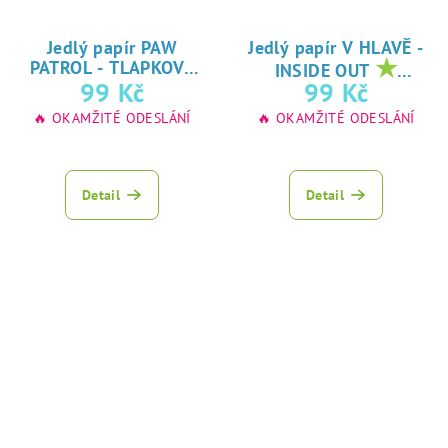
Jedlý papír PAW
Jedlý papír V HLAVĚ -
★
PATROL - TLAPKOVÁ
INSIDE OUT
★
oblíbený tisk na
99 Kč
99 Kč
PATROLA
oblíbený tisk na
jedlý papír
🔥 OKAMŽITÉ ODESLÁNÍ
🔥 OKAMŽITÉ ODESLÁNÍ
jedlý papír
Detail
Detail