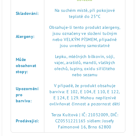
Na suchém místě, při pokojové
Skladování
:
teplotě do 25°C
Obsahuje-li tento produkt alergeny,
jsou označeny ve složení tučným
Alergeny
:
nebo VELKÝM PÍSMEM, případně
jsou uvedeny samostatně
Lepku, mléčných bílkovin, sóji,
Může
vajec, arašídů, mandlí, vlaškých
obsahovat
ořechů, lupiny, oxidu siřičitého
stopy
:
nebo sezamu
V případě, že produkt obsahuje
Upozornění
barviva: E 102, E 104, E 110, E 122,
pro
E 124, E 129. Mohou nepříznivě
barviva
:
ovlivňovat činnost a pozornost dětí
Terza Kultová | IČ: 21032009, DIČ:
Prodávající
:
CZ0551221165 sídlem: Josefy
Faimonové 16, Brno 62800