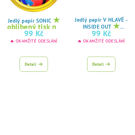
★
Jedlý papír V HLAVĚ -
Jedlý papír SONIC
★
oblíbený tisk na
INSIDE OUT
oblíbený tisk na
99 Kč
99 Kč
jedlý papír
jedlý papír
🔥 OKAMŽITÉ ODESLÁNÍ
🔥 OKAMŽITÉ ODESLÁNÍ
Detail
Detail