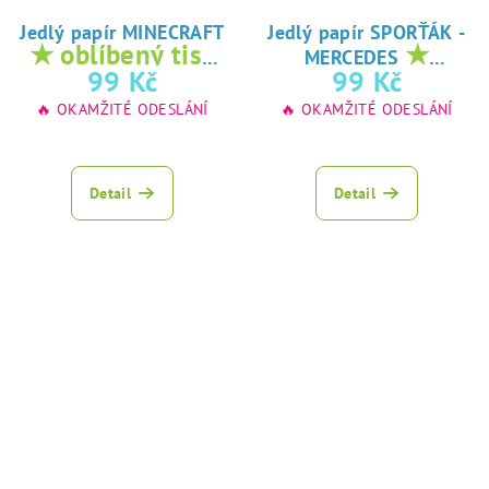
Jedlý papír MINECRAFT
Jedlý papír SPORŤÁK -
★ oblíbený tisk
★
MERCEDES
na jedlý papír
oblíbený tisk na
99 Kč
99 Kč
jedlý papír
🔥 OKAMŽITÉ ODESLÁNÍ
🔥 OKAMŽITÉ ODESLÁNÍ
Detail
Detail