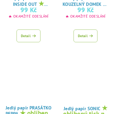
★
★
INSIDE OUT
KOUZELNÝ DOMEK
oblíbený tisk na
oblíbený tisk na
99 Kč
99 Kč
jedlý papír
jedlý papír
🔥 OKAMŽITÉ ODESLÁNÍ
🔥 OKAMŽITÉ ODESLÁNÍ
Detail
Detail
★
Jedlý papír PRASÁTKO
Jedlý papír SONIC
★ oblíbený
oblíbený tisk na
PEPPA