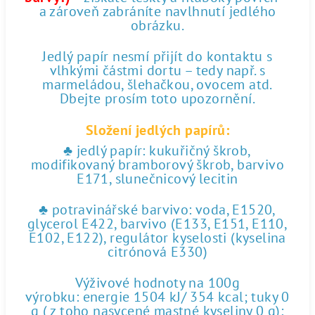
a zároveň zabráníte navlhnutí jedlého
obrázku.
Jedlý papír nesmí přijít do kontaktu s
vlhkými částmi dortu – tedy např. s
marmeládou, šlehačkou, ovocem atd.
Dbejte prosím toto upozornění.
Složení jedlých papírů:
♣ jedlý papír: kukuřičný škrob,
modifikovaný bramborový škrob, barvivo
E171, slunečnicový lecitin
♣ potravinářské barvivo: voda, E1520,
glycerol E422, barvivo (E133, E151, E110,
E102, E122), regulátor kyselosti (kyselina
citrónová E330)
Výživové hodnoty na 100g
výrobku: energie 1504 kJ/ 354 kcal; tuky 0
g ( z toho nasycené mastné kyseliny 0 g);