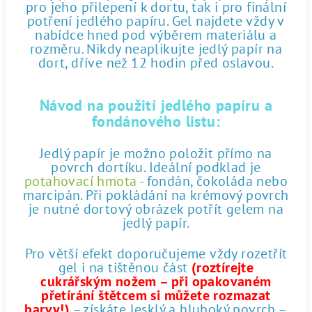
pro jeho přilepení k dortu, tak i pro finální
potření jedlého papíru. Gel najdete vždy v
nabídce hned pod výběrem materiálu a
rozměru. Nikdy neaplikujte jedlý papír na
dort, dříve než 12 hodin před oslavou.
Návod na použití jedlého papíru a
fondánového listu:
Jedlý papír je možno položit přímo na
povrch dortíku. Ideální podklad je
potahovací hmota
- fondán, čokoláda nebo
marcipán. Při pokládání na krémový povrch
je nutné dortový obrázek potřít gelem na
jedlý papír.
Pro větší efekt doporučujeme vždy rozetřít
gel i na tištěnou část
(roztírejte
cukrářským nožem – při opakovaném
přetírání štětcem si můžete rozmazat
barvy!)
– získáte lesklý a hluboký povrch –