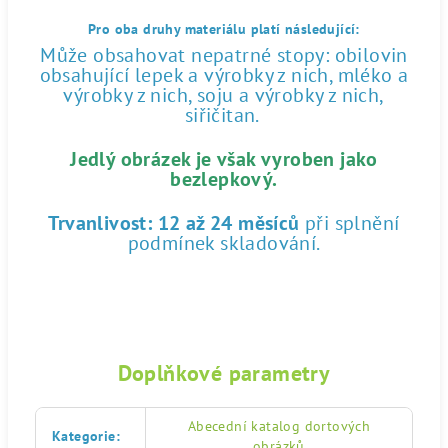
Pro oba druhy materiálu platí následující:
Může obsahovat nepatrné stopy: obilovin
obsahující lepek a výrobky z nich, mléko a
výrobky z nich, soju a výrobky z nich,
siřičitan.
Jedlý obrázek je však vyroben jako
bezlepkový.
Trvanlivost:
12 až 24 měsíců
při splnění
podmínek skladování.
Doplňkové parametry
Abecední katalog dortových
Kategorie
:
obrázků