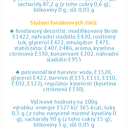
sacharidy 87,2 g (z toho cukry 0,6 g);
bílkoviny 0 g; sůl 0,03 g
Složení fondánových listů:
♣ fondánový decorlist: modifikovaný škrob
E1422, náhradní sladidlo E420, rostlinný
tuk, glycerol E422, emulgátor E471,
stabilizátor E407, E486, aroma, kyselina
citrónová E330, konzervant E202, náhradní
sladidlo E955
♣ potravinářské barvivo: voda, E1520,
glycerol E422, barvivo (E133, E151, E110,
E102, E122), regulátor kyselosti (kyselina
citrónová E330).
Výživové hodnoty na 100g
výrobku: energie 1527 kJ/ 365 kcal; tuky
0,5 g ( z toho nasycené mastné kyseliny 0
g); sacharidy 90 g (z toho cukry 15 g);
bílkoviny 5 g; sůl 0,05 g