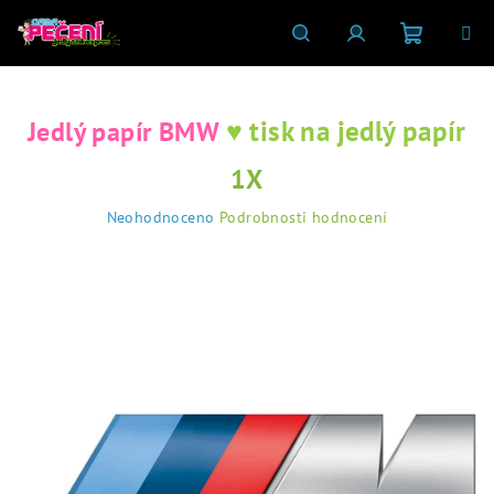
Přejít
na
obsah
Nákupní
Hledat
Přihlášení
♥ tisk na jedlý papír
Jedlý papír BMW
košík
1X
Průměrné
Neohodnoceno
Podrobnosti hodnocení
hodnocení
produktu
je
0,0
z
5
hvězdiček.