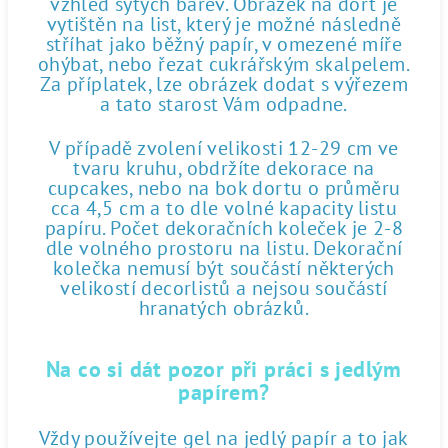
vzhled sytých barev. Obrázek na dort je
vytištěn na list, který je možné následně
stříhat jako běžný papír, v omezené míře
ohýbat, nebo řezat cukrářským skalpelem.
Za příplatek, lze obrázek dodat s výřezem
a tato starost Vám odpadne.
V případě zvolení velikosti 12-29 cm ve
tvaru kruhu, obdržíte dekorace na
cupcakes, nebo na bok dortu o průměru
cca 4,5 cm a to dle volné kapacity listu
papíru. Počet dekoračních koleček je 2-8
dle volného prostoru na listu. Dekorační
kolečka nemusí být součástí některých
velikostí decorlistů a nejsou součástí
hranatých obrázků.
Na co si dát pozor při práci s jedlým
papírem?
Vždy používejte gel na jedlý papír a to jak