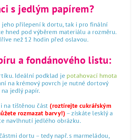
áci s jedlým papírem?
 jeho přilepení k dortu, tak i pro finální
dce hned pod výběrem materiálu a rozměru.
 dříve než 12 hodin před oslavou.
píru a fondánového listu:
tíku. Ideální podklad je
potahovací hmota
ání na krémový povrch je nutné dortový
na jedlý papír.
 i na tištěnou část
(roztírejte cukrářským
můžete rozmazat barvy!)
– získáte lesklý a
te navlhnutí jedlého obrázku.
 částmi dortu – tedy např. s marmeládou,