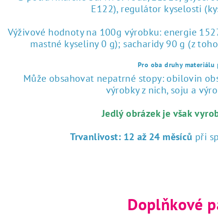
E122), regulátor kyselosti (k
Výživové hodnoty na 100g výrobku: energie 1527 
mastné kyseliny 0 g); sacharidy 90 g (z toho
Pro oba druhy materiálu p
Může obsahovat nepatrné stopy: obilovin obsa
výrobky z nich, soju a výrob
Jedlý obrázek je však vyro
Trvanlivost:
12 až 24 měsíců
při s
Doplňkové p