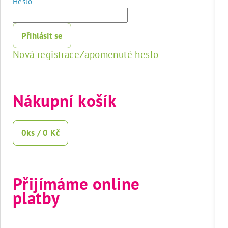
Heslo
Přihlásit se
Nová registrace
Zapomenuté heslo
Nákupní košík
0
ks /
0 Kč
Přijímáme online
platby