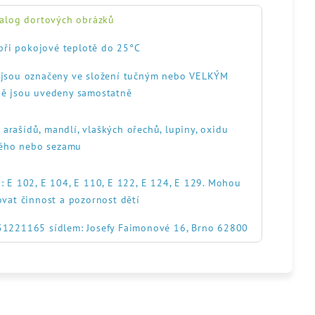
alog dortových obrázků
při pokojové teplotě do 25°C
, jsou označeny ve složení tučným nebo VELKÝM
ě jsou uvedeny samostatně
, arašídů, mandlí, vlaškých ořechů, lupiny, oxidu
itého nebo sezamu
: E 102, E 104, E 110, E 122, E 124, E 129. Mohou
ovat činnost a pozornost dětí
551221165 sídlem: Josefy Faimonové 16, Brno 62800