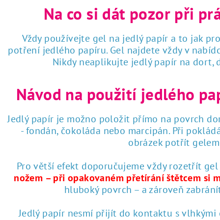
Na co si dát pozor při pr
Vždy používejte gel na jedlý papír a to jak pro
potření jedlého papíru. Gel najdete vždy v nabí
Nikdy neaplikujte jedlý papír na dort,
Návod na použití jedlého pa
Jedlý papír je možno položit přímo na povrch dor
- fondán, čokoláda nebo marcipán. Při poklád
obrázek potřít gelem 
Pro větší efekt doporučujeme vždy rozetřít gel
nožem – při opakovaném přetírání štětcem si 
hluboký povrch – a zároveň zabrání
Jedlý papír nesmí přijít do kontaktu s vlhkými