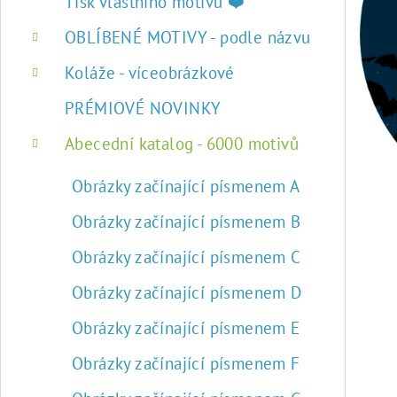
r
Tisk vlastního motivu ❤️
a
OBLÍBENÉ MOTIVY - podle názvu
n
Koláže - víceobrázkové
n
PRÉMIOVÉ NOVINKY
í
Abecední katalog - 6000 motivů
p
Obrázky začínající písmenem A
a
Obrázky začínající písmenem B
n
Obrázky začínající písmenem C
e
Obrázky začínající písmenem D
l
Obrázky začínající písmenem E
Obrázky začínající písmenem F