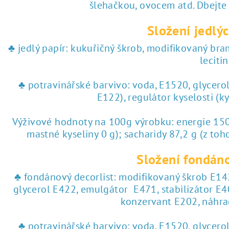
♥ tisk na jedlý papír
šlehačkou, ovocem atd. Dbejte
Složení jedlýc
 tisk na jedlý papír
♣ jedlý papír: kukuřičný škrob, modifikovaný br
lecitin
♣ potravinářské barvivo: voda, E1520, glycero
E122), regulátor kyselosti (k
Výživové hodnoty na 100g výrobku: energie 1504
mastné kyseliny 0 g); sacharidy 87,2 g (z toho
Složení fondáno
♣ fondánový decorlist: modifikovaný škrob E142
glycerol E422, emulgátor E471, stabilizátor E4
konzervant E202, náhra
♣ potravinářské barvivo: voda, E1520, glycero