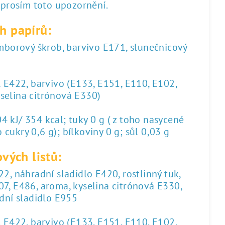
 prosím toto upozornění.
h papírů:
amborový škrob, barvivo E171, slunečnicový
l E422, barvivo (E133, E151, E110, E102,
yselina citrónová E330)
 kJ/ 354 kcal; tuky 0 g ( z toho nasycené
 cukry 0,6 g); bílkoviny 0 g; sůl 0,03 g
vých listů:
2, náhradní sladidlo E420, rostlinný tuk,
07, E486, aroma, kyselina citrónová E330,
dní sladidlo E955
l E422, barvivo (E133, E151, E110, E102,