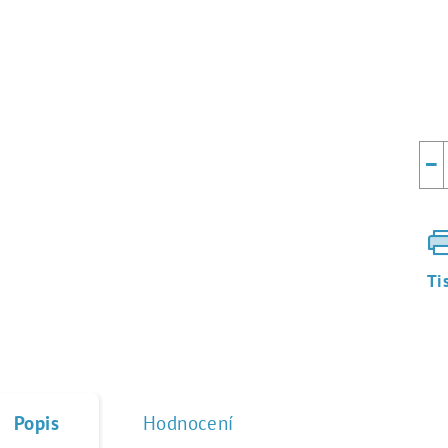
Mě
cen
−
Ti
Popis
Hodnocení