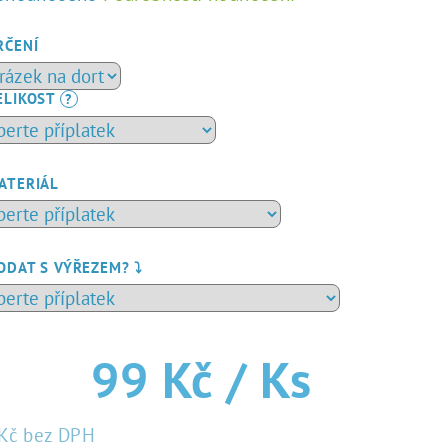
dnocení
duktu
RČENÍ
ELIKOST
?
zdiček.
ATERIÁL
ODAT S VÝŘEZEM? ⤵️
99 Kč
/ Ks
Kč
bez DPH