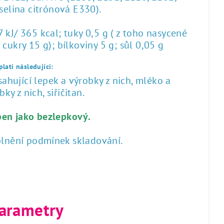
yselina citrónová E330).
kJ/ 365 kcal; tuky 0,5 g ( z toho nasycené
 cukry 15 g); bílkoviny 5 g; sůl 0,05 g
latí následující:
hující lepek a výrobky z nich, mléko a
ky z nich, siřičitan.
ben jako bezlepkový.
plnění podmínek skladování.
arametry