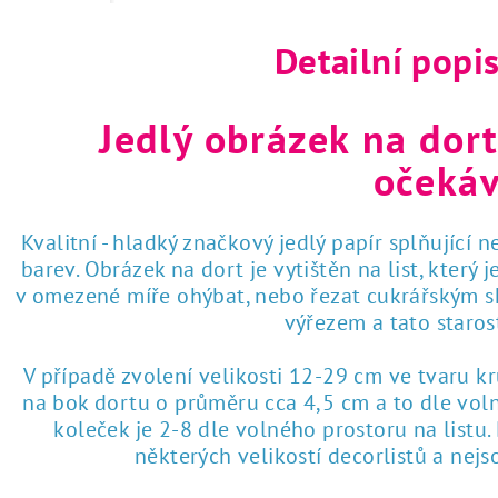
Detailní popi
Jedlý obrázek na dort
očekáv
Kvalitní - hladký značkový jedlý papír splňující 
barev. Obrázek na dort je vytištěn na list, který
v omezené míře ohýbat, nebo řezat cukrářským sk
výřezem a tato staro
V případě zvolení velikosti 12-29 cm ve tvaru k
na bok dortu o průměru cca 4,5 cm a to dle voln
koleček je 2-8 dle volného prostoru na listu
některých velikostí decorlistů a nej