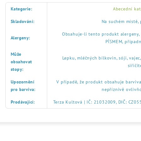
Kategorie
:
Abecední kat
Skladování
:
Na suchém místě, 
Obsahuje-li tento produkt alergeny
Alergeny
:
PÍSMEM, případn
Může
Lepku, mléčných bílkovin, sóji, vajec
obsahovat
siřič
stopy
:
Upozornění
V případě, že produkt obsahuje barviva
pro barviva
:
nepříznivě ovlivň
Prodávající
:
Terza Kultová | IČ: 21032009, DIČ: CZ0