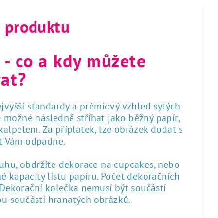
s produktu
 - co a kdy můžete
at?
nejvyšší standardy a prémiový vzhled sytých
 je možné následně stříhat jako běžný papír,
alpelem. Za příplatek, lze obrázek dodat s
st Vám odpadne.
ruhu, obdržíte dekorace na cupcakes, nebo
é kapacity listu papíru. Počet dekoračních
. Dekorační kolečka nemusí být součástí
sou součástí hranatých obrázků.