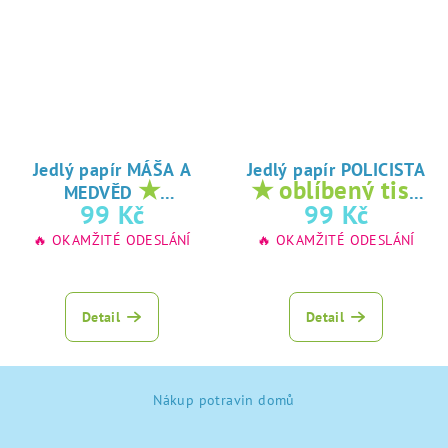
Jedlý papír MÁŠA A
Jedlý papír POLICISTA
★
★ oblíbený tisk
MEDVĚD
oblíbený tisk na
na jedlý papír
99 Kč
99 Kč
jedlý papír
🔥 OKAMŽITÉ ODESLÁNÍ
🔥 OKAMŽITÉ ODESLÁNÍ
Detail
Detail
Z
Nákup potravin domů
á
p