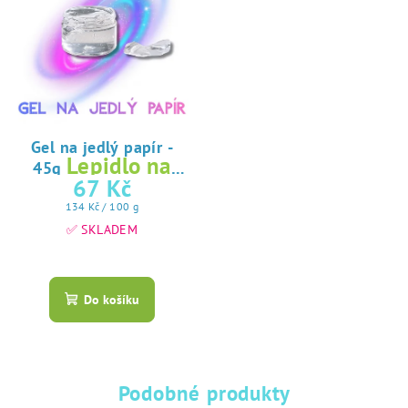
Gel na jedlý papír -
Lepidlo na
45g
jedlý papír
67 Kč
Měrná
134 Kč / 100 g
cena:
✅ SKLADEM
Průměrné
hodnocení
produktu
Do košíku
je
5,0
z
5
hvězdiček.
Podobné produkty