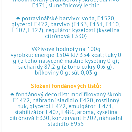
E171, slunečnicový lecitin
♣ potravinářské barvivo: voda, E1520,
glycerol E422, barvivo (E133, E151, E110,
E102, E122), regulátor kyselosti (kyselina
citrónová E330)
Výživové hodnoty na 100g
výrobku: energie 1504 kJ/ 354 kcal; tuky 0
g ( z toho nasycené mastné kyseliny 0 g);
sacharidy 87,2 g (z toho cukry 0,6 g);
bílkoviny 0 g; sůl 0,03 g
Složení fondánových listů:
♣ fondánový decorlist: modifikovaný škrob
E1422, náhradní sladidlo E420, rostlinný
tuk, glycerol E422, emulgátor E471,
stabilizátor E407, E486, aroma, kyselina
citrónová E330, konzervant E202, náhradní
sladidlo E955