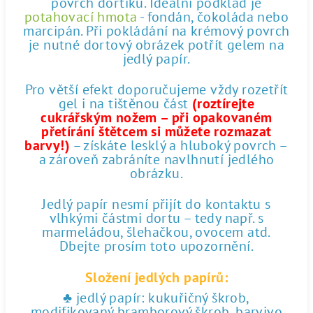
povrch dortíku. Ideální podklad je
potahovací hmota
- fondán, čokoláda nebo
marcipán. Při pokládání na krémový povrch
je nutné dortový obrázek potřít gelem na
jedlý papír.
Pro větší efekt doporučujeme vždy rozetřít
gel i na tištěnou část
(roztírejte
cukrářským nožem – při opakovaném
přetírání štětcem si můžete rozmazat
barvy!)
– získáte lesklý a hluboký povrch –
a zároveň zabráníte navlhnutí jedlého
obrázku.
Jedlý papír nesmí přijít do kontaktu s
vlhkými částmi dortu – tedy např. s
marmeládou, šlehačkou, ovocem atd.
Dbejte prosím toto upozornění.
Složení jedlých papírů:
♣ jedlý papír: kukuřičný škrob,
modifikovaný bramborový škrob, barvivo