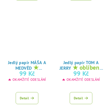
Jedlý papír MÁŠA A
Jedlý papír TOM A
★
★ oblíbený
MEDVĚD
JERRY
oblíbený tisk na
tisk na jedlý
99 Kč
99 Kč
jedlý papír
papír
🔥 OKAMŽITÉ ODESLÁNÍ
🔥 OKAMŽITÉ ODESLÁNÍ
Detail
Detail