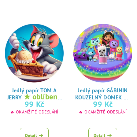
Jedlý papír TOM A
Jedlý papír GÁBININ
★ oblíbený
★
JERRY
KOUZELNÝ DOMEK
tisk na jedlý
oblíbený tisk na
99 Kč
99 Kč
papír
jedlý papír
🔥 OKAMŽITÉ ODESLÁNÍ
🔥 OKAMŽITÉ ODESLÁNÍ
Detail
Detail