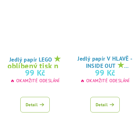
★
Jedlý papír V HLAVĚ -
Jedlý papír LEGO
★
oblíbený tisk na
INSIDE OUT
oblíbený tisk na
99 Kč
99 Kč
jedlý papír
jedlý papír
🔥 OKAMŽITÉ ODESLÁNÍ
🔥 OKAMŽITÉ ODESLÁNÍ
Detail
Detail