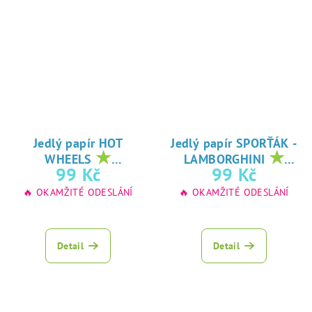
Jedlý papír HOT
Jedlý papír SPORŤÁK -
★
★
WHEELS
LAMBORGHINI
oblíbený tisk na
oblíbený tisk na
99 Kč
99 Kč
jedlý papír
jedlý papír
🔥 OKAMŽITÉ ODESLÁNÍ
🔥 OKAMŽITÉ ODESLÁNÍ
Detail
Detail