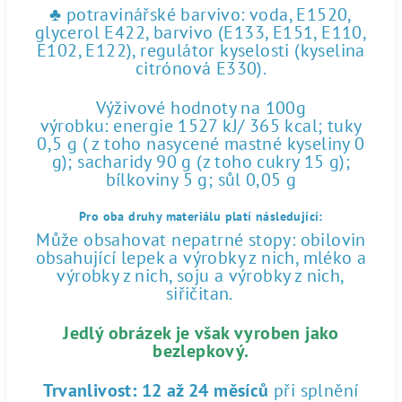
♣ potravinářské barvivo: voda, E1520,
glycerol E422, barvivo (E133, E151, E110,
E102, E122), regulátor kyselosti (kyselina
citrónová E330).
Výživové hodnoty na 100g
výrobku: energie 1527 kJ/ 365 kcal; tuky
0,5 g ( z toho nasycené mastné kyseliny 0
g); sacharidy 90 g (z toho cukry 15 g);
bílkoviny 5 g; sůl 0,05 g
Pro oba druhy materiálu platí následující:
Může obsahovat nepatrné stopy: obilovin
obsahující lepek a výrobky z nich, mléko a
výrobky z nich, soju a výrobky z nich,
siřičitan.
Jedlý obrázek je však vyroben jako
bezlepkový.
Trvanlivost:
12 až 24 měsíců
při splnění