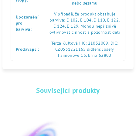
stopy
:
nebo sezamu
V případě, že produkt obsahuje
Upozornění
barviva: E 102, E 104, E 110, E 122,
pro
E 124, E 129. Mohou nepříznivě
barviva
:
ovlivňovat činnost a pozornost dětí
Terza Kultová | IČ: 21032009, DIČ:
Prodávající
:
CZ0551221165 sídlem: Josefy
Faimonové 16, Brno 62800
Související produkty