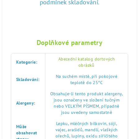
podmínek skladování.
Doplňkové parametry
Abecední katalog dortových
Kategorie
:
obrázků
Na suchém místě, při pokojové
Skladování
:
teplotě do 25°C
Obsahuje-li tento produkt alergeny,
jsou označeny ve složení tučným
Alergeny
:
nebo VELKÝM PÍSMEM, případně
jsou uvedeny samostatně
Lepku, mléčných bílkovin, sóji,
Může
vajec, arašídů, mandlí, vlaškých
obsahovat
ořechů, lupiny, oxidu siřičitého