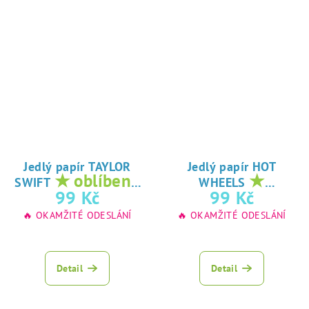
Jedlý papír TAYLOR
Jedlý papír HOT
★ oblíbený
★
SWIFT
WHEELS
tisk na jedlý
oblíbený tisk na
99 Kč
99 Kč
papír
jedlý papír
🔥 OKAMŽITÉ ODESLÁNÍ
🔥 OKAMŽITÉ ODESLÁNÍ
Detail
Detail