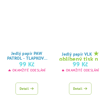
★
Jedlý papír PAW
Jedlý papír VLK
oblíbený tisk na
PATROL - TLAPKOVÁ
★
99 Kč
99 Kč
jedlý papír
PATROLA
oblíbený tisk na
🔥 OKAMŽITÉ ODESLÁNÍ
🔥 OKAMŽITÉ ODESLÁNÍ
jedlý papír
Detail
Detail