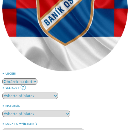
● URČENÍ
?
● VELIKOST
● MATERIÁL
● DODAT S VÝŘEZEM? ⤵️