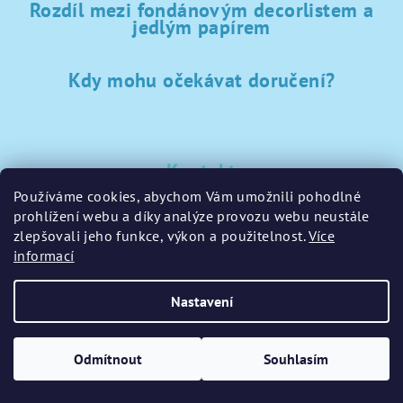
Rozdíl mezi fondánovým decorlistem a
jedlým papírem
Kdy mohu očekávat doručení?
Kontakt
Používáme cookies, abychom Vám umožnili pohodlné
sklad
@
sladke-potreby.cz
prohlížení webu a díky analýze provozu webu neustále
+420 797728283
zlepšovali jeho funkce, výkon a použitelnost.
Více
informací
Nastavení
Copyright 2026
GamaPečení.cz
. Všechna práva vyhrazena.
Upravit nastavení cookies
Odmítnout
Souhlasím
Vytvořil Shoptet