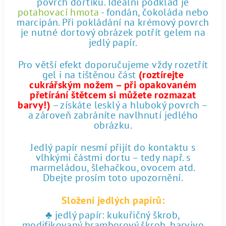
povrch dortíku. Ideální podklad je
potahovací hmota
- fondán, čokoláda nebo
marcipán. Při pokládání na krémový povrch
je nutné dortový obrázek potřít gelem na
jedlý papír.
Pro větší efekt doporučujeme vždy rozetřít
gel i na tištěnou část
(roztírejte
cukrářským nožem – při opakovaném
přetírání štětcem si můžete rozmazat
barvy!)
– získáte lesklý a hluboký povrch –
a zároveň zabráníte navlhnutí jedlého
obrázku.
Jedlý papír nesmí přijít do kontaktu s
vlhkými částmi dortu – tedy např. s
marmeládou, šlehačkou, ovocem atd.
Dbejte prosím toto upozornění.
Složení jedlých papírů:
♣ jedlý papír: kukuřičný škrob,
modifikovaný bramborový škrob, barvivo