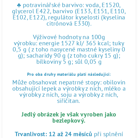
♣ potravinářské barvivo: voda, E1520,
glycerol E422, barvivo (E133, E151, E110,
E102, E122), regulátor kyselosti (kyselina
citrónová E330).
Výživové hodnoty na 100g
výrobku: energie 1527 kJ/ 365 kcal; tuky
0,5 g ( z toho nasycené mastné kyseliny 0
g); sacharidy 90 g (z toho cukry 15 g);
bílkoviny 5 g; sůl 0,05 g
Pro oba druhy materiálu platí následující:
Může obsahovat nepatrné stopy: obilovin
obsahující lepek a výrobky z nich, mléko a
výrobky z nich, soju a výrobky z nich,
siřičitan.
Jedlý obrázek je však vyroben jako
bezlepkový.
Trvanlivost:
12 až 24 měsíců
při splnění