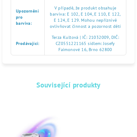
V případě, že produkt obsahuje
Upozornění
barviva: E 102, E 104, E 110, E 122,
pro
E 124, E 129. Mohou nepříznivě
barviva
:
ovlivňovat činnost a pozornost dětí
Terza Kultová | IČ: 21032009, DIČ:
Prodávající
:
CZ0551221165 sídlem: Josefy
Faimonové 16, Brno 62800
Související produkty