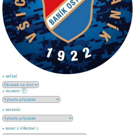
● URČENÍ
?
● VELIKOST
● MATERIÁL
● DODAT S VÝŘEZEM? ⤵️