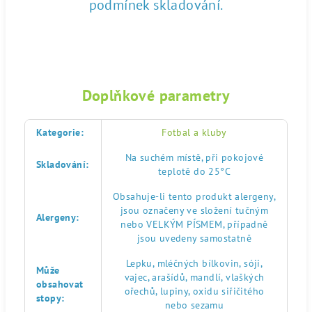
podmínek skladování.
Doplňkové parametry
Kategorie
:
Fotbal a kluby
Na suchém místě, při pokojové
Skladování
:
teplotě do 25°C
Obsahuje-li tento produkt alergeny,
jsou označeny ve složení tučným
Alergeny
:
nebo VELKÝM PÍSMEM, případně
jsou uvedeny samostatně
Lepku, mléčných bílkovin, sóji,
Může
vajec, arašídů, mandlí, vlaškých
obsahovat
ořechů, lupiny, oxidu siřičitého
stopy
:
nebo sezamu