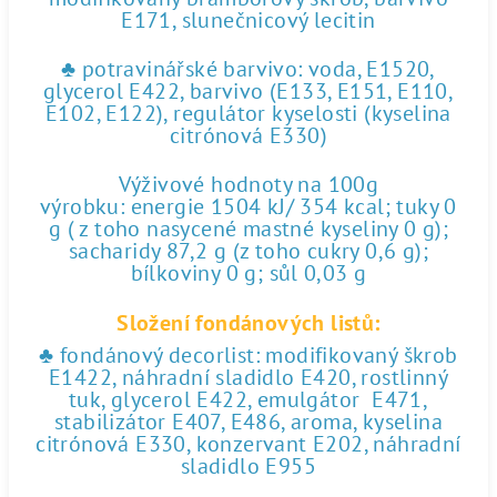
E171, slunečnicový lecitin
♣ potravinářské barvivo: voda, E1520,
glycerol E422, barvivo (E133, E151, E110,
E102, E122), regulátor kyselosti (kyselina
citrónová E330)
Výživové hodnoty na 100g
výrobku: energie 1504 kJ/ 354 kcal; tuky 0
g ( z toho nasycené mastné kyseliny 0 g);
sacharidy 87,2 g (z toho cukry 0,6 g);
bílkoviny 0 g; sůl 0,03 g
Složení fondánových listů:
♣ fondánový decorlist: modifikovaný škrob
E1422, náhradní sladidlo E420, rostlinný
tuk, glycerol E422, emulgátor E471,
stabilizátor E407, E486, aroma, kyselina
citrónová E330, konzervant E202, náhradní
sladidlo E955