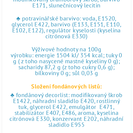
E171, slunečnicový lecitin
♣ potravinářské barvivo: voda, E1520,
glycerol E422, barvivo (E133, E151, E110,
E102, E122), regulátor kyselosti (kyselina
citrónová E330)
Výživové hodnoty na 100g
výrobku: energie 1504 kJ/ 354 kcal; tuky 0
g ( z toho nasycené mastné kyseliny 0 g);
sacharidy 87,2 g (z toho cukry 0,6 g);
bílkoviny 0 g; sůl 0,03 g
Složení fondánových listů:
♣ fondánový decorlist: modifikovaný škrob
E1422, náhradní sladidlo E420, rostlinný
tuk, glycerol E422, emulgátor E471,
stabilizátor E407, E486, aroma, kyselina
citrónová E330, konzervant E202, náhradní
sladidlo E955