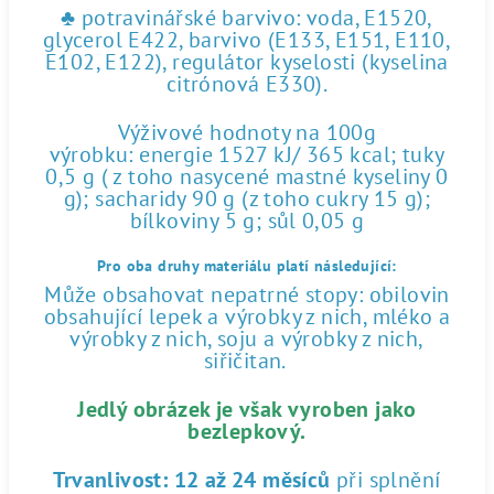
♣ potravinářské barvivo: voda, E1520,
glycerol E422, barvivo (E133, E151, E110,
E102, E122), regulátor kyselosti (kyselina
citrónová E330).
Výživové hodnoty na 100g
výrobku: energie 1527 kJ/ 365 kcal; tuky
0,5 g ( z toho nasycené mastné kyseliny 0
g); sacharidy 90 g (z toho cukry 15 g);
bílkoviny 5 g; sůl 0,05 g
Pro oba druhy materiálu platí následující:
Může obsahovat nepatrné stopy: obilovin
obsahující lepek a výrobky z nich, mléko a
výrobky z nich, soju a výrobky z nich,
siřičitan.
Jedlý obrázek je však vyroben jako
bezlepkový.
Trvanlivost:
12 až 24 měsíců
při splnění