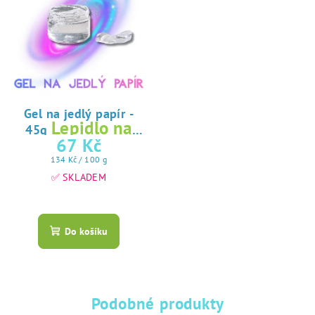
Gel na jedlý papír -
Lepidlo na
45g
jedlý papír
67 Kč
Měrná
134 Kč / 100 g
cena:
✅ SKLADEM
Průměrné
hodnocení
produktu
Do košíku
je
5,0
z
5
hvězdiček.
Podobné produkty