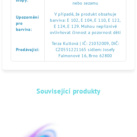
stopy
:
nebo sezamu
V případě, že produkt obsahuje
Upozornění
barviva: E 102, E 104, E 110, E 122,
pro
E 124, E 129. Mohou nepříznivě
barviva
:
ovlivňovat činnost a pozornost dětí
Terza Kultová | IČ: 21032009, DIČ:
Prodávající
:
CZ0551221165 sídlem: Josefy
Faimonové 16, Brno 62800
Související produkty