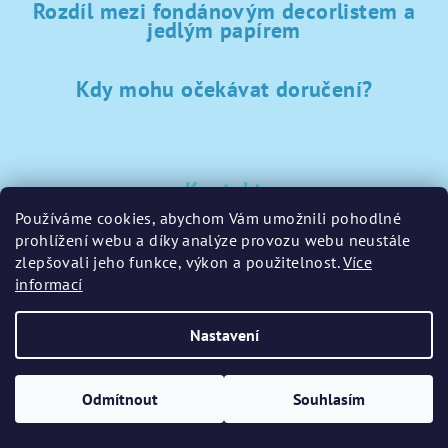
Rozdíl mezi fondánovým decorlistem a
jedlým papírem
Kdy mohu očekávat doručení?
Kontakt
Používáme cookies, abychom Vám umožnili pohodlné
sklad
@
sladke-potreby.cz
prohlížení webu a díky analýze provozu webu neustále
+420 797728283
zlepšovali jeho funkce, výkon a použitelnost.
Více
informací
Nastavení
Copyright 2026
GamaPečení.cz
. Všechna práva vyhrazena.
Upravit nastavení cookies
Odmítnout
Souhlasím
Vytvořil Shoptet