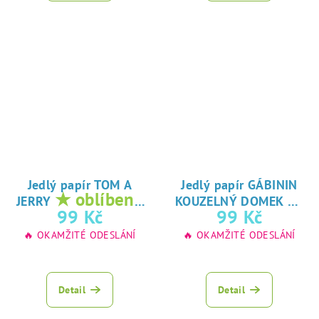
Jedlý papír TOM A
Jedlý papír GÁBININ
★ oblíbený
★
JERRY
KOUZELNÝ DOMEK
tisk na jedlý
oblíbený tisk na
99 Kč
99 Kč
papír
jedlý papír
🔥 OKAMŽITÉ ODESLÁNÍ
🔥 OKAMŽITÉ ODESLÁNÍ
Detail
Detail