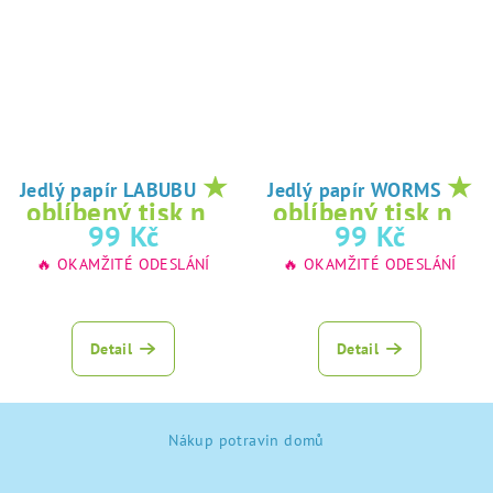
★
★
Jedlý papír LABUBU
Jedlý papír WORMS
oblíbený tisk na
oblíbený tisk na
99 Kč
99 Kč
jedlý papír
jedlý papír
🔥 OKAMŽITÉ ODESLÁNÍ
🔥 OKAMŽITÉ ODESLÁNÍ
Detail
Detail
Z
Nákup potravin domů
á
p