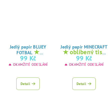
Jedlý papír BLUEY
Jedlý papír MINECRAFT
★
★ oblíbený tisk
FOTBAL
oblíbený tisk na
na jedlý papír
99 Kč
99 Kč
jedlý papír
🔥 OKAMŽITÉ ODESLÁNÍ
🔥 OKAMŽITÉ ODESLÁNÍ
Detail
Detail