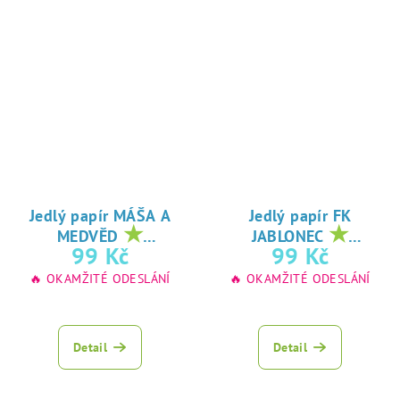
Jedlý papír MÁŠA A
Jedlý papír FK
★
★
MEDVĚD
JABLONEC
oblíbený tisk na
oblíbený tisk na
99 Kč
99 Kč
jedlý papír
jedlý papír
🔥 OKAMŽITÉ ODESLÁNÍ
🔥 OKAMŽITÉ ODESLÁNÍ
Detail
Detail