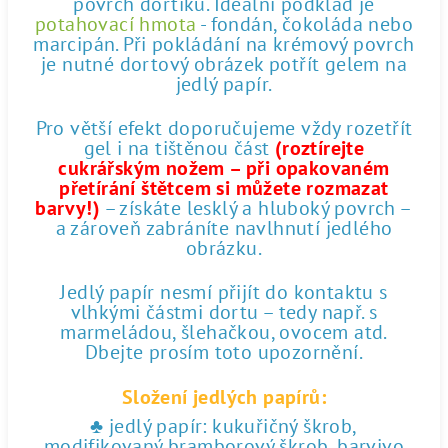
povrch dortíku. Ideální podklad je
potahovací hmota
- fondán, čokoláda nebo
marcipán. Při pokládání na krémový povrch
je nutné dortový obrázek potřít gelem na
jedlý papír.
Pro větší efekt doporučujeme vždy rozetřít
gel i na tištěnou část
(roztírejte
cukrářským nožem – při opakovaném
přetírání štětcem si můžete rozmazat
barvy!)
– získáte lesklý a hluboký povrch –
a zároveň zabráníte navlhnutí jedlého
obrázku.
Jedlý papír nesmí přijít do kontaktu s
vlhkými částmi dortu – tedy např. s
marmeládou, šlehačkou, ovocem atd.
Dbejte prosím toto upozornění.
Složení jedlých papírů:
♣ jedlý papír: kukuřičný škrob,
modifikovaný bramborový škrob, barvivo