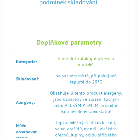
podmínek skladování.
Doplňkové parametry
Abecední katalog dortových
Kategorie
:
obrázků
Na suchém místě, při pokojové
Skladování
:
teplotě do 25°C
Obsahuje-li tento produkt alergeny,
jsou označeny ve složení tučným
Alergeny
:
nebo VELKÝM PÍSMEM, případně
jsou uvedeny samostatně
Lepku, mléčných bílkovin, sóji,
Může
vajec, arašídů, mandlí, vlaškých
obsahovat
ořechů, lupiny, oxidu siřičitého