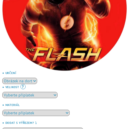
● URČENÍ
?
● VELIKOST
● MATERIÁL
● DODAT S VÝŘEZEM? ⤵️