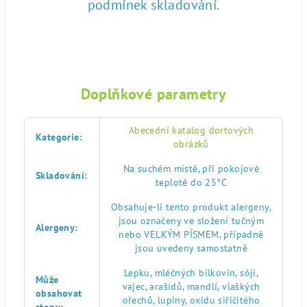
podmínek skladování.
Doplňkové parametry
Abecední katalog dortových
Kategorie
:
obrázků
Na suchém místě, při pokojové
Skladování
:
teplotě do 25°C
Obsahuje-li tento produkt alergeny,
jsou označeny ve složení tučným
Alergeny
:
nebo VELKÝM PÍSMEM, případně
jsou uvedeny samostatně
Lepku, mléčných bílkovin, sóji,
Může
vajec, arašídů, mandlí, vlaškých
obsahovat
ořechů, lupiny, oxidu siřičitého