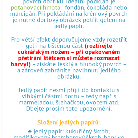
povrch dortíku. Ideální podklad je
potahovací hmota
- fondán, čokoláda nebo
marcipán. Při pokládání na krémový povrch
je nutné dortový obrázek potřít gelem na
jedlý papír.
Pro větší efekt doporučujeme vždy rozetřít
gel i na tištěnou část
(roztírejte
cukrářským nožem – při opakovaném
přetírání štětcem si můžete rozmazat
barvy!)
– získáte lesklý a hluboký povrch –
a zároveň zabráníte navlhnutí jedlého
obrázku.
Jedlý papír nesmí přijít do kontaktu s
vlhkými částmi dortu – tedy např. s
marmeládou, šlehačkou, ovocem atd.
Dbejte prosím toto upozornění.
Složení jedlých papírů:
♣ jedlý papír: kukuřičný škrob,
modifikovaný bramborový škrob, barvivo