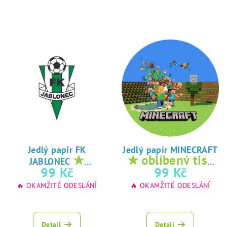
Jedlý papír FK
Jedlý papír MINECRAFT
★
★ oblíbený tisk
JABLONEC
oblíbený tisk na
na jedlý papír
99 Kč
99 Kč
jedlý papír
🔥 OKAMŽITÉ ODESLÁNÍ
🔥 OKAMŽITÉ ODESLÁNÍ
Detail
Detail