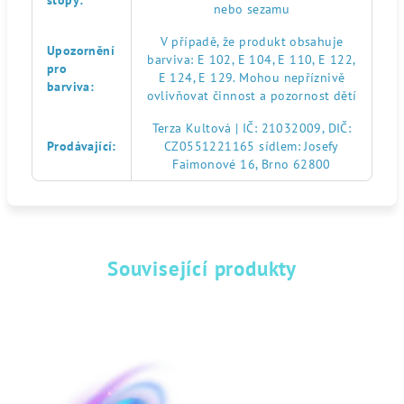
stopy
:
nebo sezamu
V případě, že produkt obsahuje
Upozornění
barviva: E 102, E 104, E 110, E 122,
pro
E 124, E 129. Mohou nepříznivě
barviva
:
ovlivňovat činnost a pozornost dětí
Terza Kultová | IČ: 21032009, DIČ:
Prodávající
:
CZ0551221165 sídlem: Josefy
Faimonové 16, Brno 62800
Související produkty