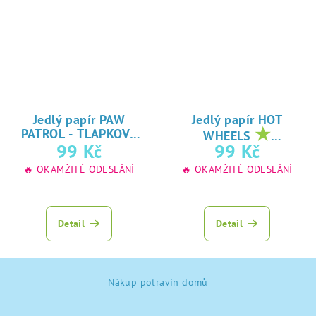
Jedlý papír PAW
Jedlý papír HOT
★
PATROL - TLAPKOVÁ
WHEELS
★
oblíbený tisk na
99 Kč
99 Kč
PATROLA
oblíbený tisk na
jedlý papír
🔥 OKAMŽITÉ ODESLÁNÍ
🔥 OKAMŽITÉ ODESLÁNÍ
jedlý papír
Detail
Detail
Z
Nákup potravin domů
á
p