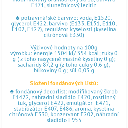
E171, slunečnicový lecitin
♣ potravinářské barvivo: voda, E1520,
glycerol E422, barvivo (E133, E151, E110,
E102, E122), regulátor kyselosti (kyselina
citrónová E330)
Výživové hodnoty na 100g
výrobku: energie 1504 kJ/ 354 kcal; tuky 0
g ( z toho nasycené mastné kyseliny 0 g);
sacharidy 87,2 g (z toho cukry 0,6 g);
bílkoviny 0 g; sůl 0,03 g
Složení fondánových listů:
♣ fondánový decorlist: modifikovaný škrob
E1422, náhradní sladidlo E420, rostlinný
tuk, glycerol E422, emulgátor E471,
stabilizátor E407, E486, aroma, kyselina
citrónová E330, konzervant E202, náhradní
sladidlo E955