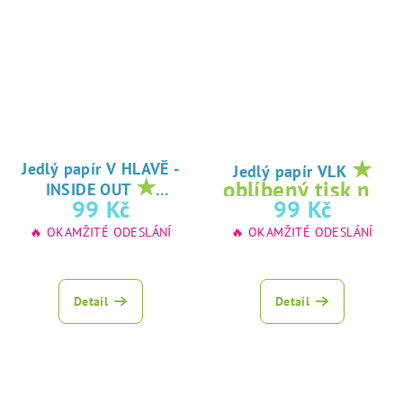
★
Jedlý papír V HLAVĚ -
Jedlý papír VLK
★
oblíbený tisk na
INSIDE OUT
oblíbený tisk na
99 Kč
99 Kč
jedlý papír
jedlý papír
🔥 OKAMŽITÉ ODESLÁNÍ
🔥 OKAMŽITÉ ODESLÁNÍ
Detail
Detail