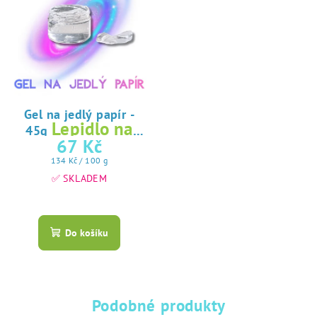
Gel na jedlý papír -
Lepidlo na
45g
jedlý papír
67 Kč
Měrná
134 Kč / 100 g
cena:
✅ SKLADEM
Průměrné
hodnocení
produktu
Do košíku
je
5,0
z
5
hvězdiček.
Podobné produkty