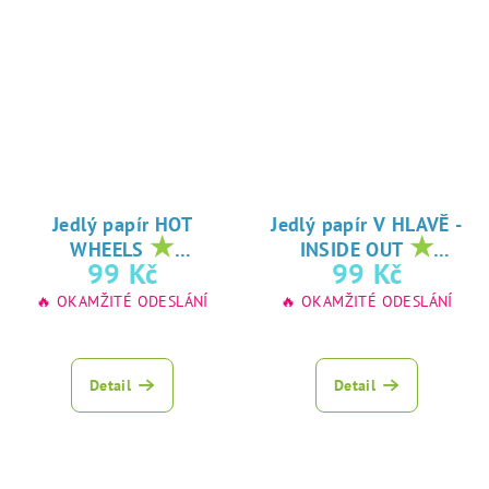
Jedlý papír HOT
Jedlý papír V HLAVĚ -
★
★
WHEELS
INSIDE OUT
oblíbený tisk na
oblíbený tisk na
99 Kč
99 Kč
jedlý papír
jedlý papír
🔥 OKAMŽITÉ ODESLÁNÍ
🔥 OKAMŽITÉ ODESLÁNÍ
Detail
Detail