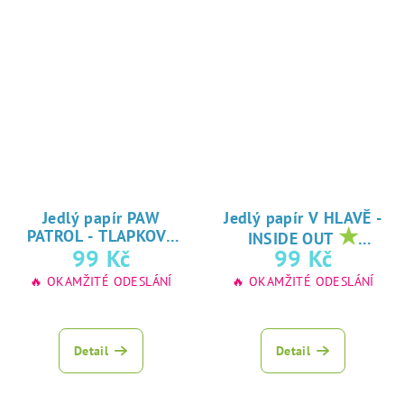
Jedlý papír PAW
Jedlý papír V HLAVĚ -
★
PATROL - TLAPKOVÁ
INSIDE OUT
★
oblíbený tisk na
99 Kč
99 Kč
PATROLA
oblíbený tisk na
jedlý papír
🔥 OKAMŽITÉ ODESLÁNÍ
🔥 OKAMŽITÉ ODESLÁNÍ
jedlý papír
Detail
Detail