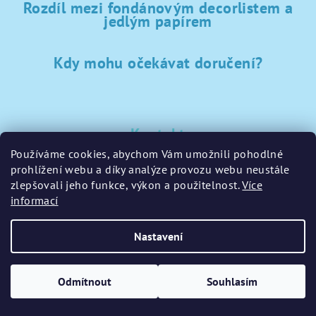
Rozdíl mezi fondánovým decorlistem a
jedlým papírem
Kdy mohu očekávat doručení?
Kontakt
Používáme cookies, abychom Vám umožnili pohodlné
sklad
@
sladke-potreby.cz
prohlížení webu a díky analýze provozu webu neustále
+420 797728283
zlepšovali jeho funkce, výkon a použitelnost.
Více
informací
Nastavení
Copyright 2026
GamaPečení.cz
. Všechna práva vyhrazena.
Upravit nastavení cookies
Odmítnout
Souhlasím
Vytvořil Shoptet