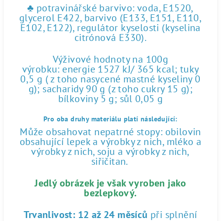
♣ potravinářské barvivo: voda, E1520,
glycerol E422, barvivo (E133, E151, E110,
E102, E122), regulátor kyselosti (kyselina
citrónová E330).
Výživové hodnoty na 100g
výrobku: energie 1527 kJ/ 365 kcal; tuky
0,5 g ( z toho nasycené mastné kyseliny 0
g); sacharidy 90 g (z toho cukry 15 g);
bílkoviny 5 g; sůl 0,05 g
Pro oba druhy materiálu platí následující:
Může obsahovat nepatrné stopy: obilovin
obsahující lepek a výrobky z nich, mléko a
výrobky z nich, soju a výrobky z nich,
siřičitan.
Jedlý obrázek je však vyroben jako
bezlepkový.
Trvanlivost:
12 až 24 měsíců
při splnění