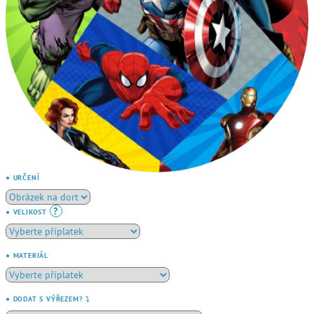
● URČENÍ
?
● VELIKOST
● MATERIÁL
● DODAT S VÝŘEZEM? ⤵️