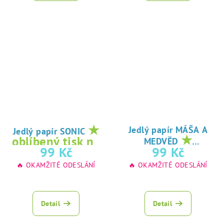
★
Jedlý papír MÁŠA A
Jedlý papír SONIC
★
oblíbený tisk na
MEDVĚD
oblíbený tisk na
99 Kč
99 Kč
jedlý papír
jedlý papír
🔥 OKAMŽITÉ ODESLÁNÍ
🔥 OKAMŽITÉ ODESLÁNÍ
Detail
Detail