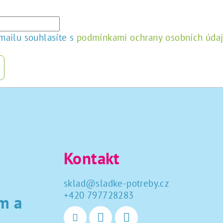
mailu souhlasíte s
podmínkami ochrany osobních úda
Kontakt
sklad
@
sladke-potreby.cz
+420 797728283
m a