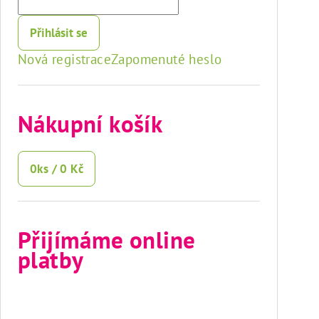
Přihlásit se
Nová registrace
Zapomenuté heslo
Nákupní košík
0
ks /
0 Kč
Přijímáme online
platby