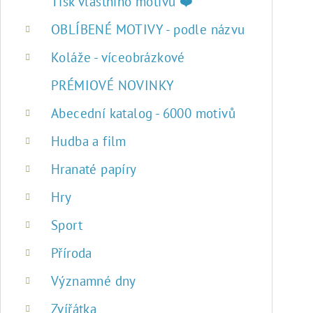
r
Tisk vlastního motivu ❤️
a
OBLÍBENÉ MOTIVY - podle názvu
n
Koláže - víceobrázkové
n
PRÉMIOVÉ NOVINKY
í
Abecední katalog - 6000 motivů
p
Hudba a film
a
Hranaté papíry
n
Hry
e
Sport
l
Příroda
Významné dny
Zvířátka