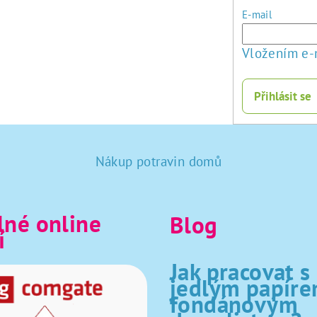
E-mail
Vložením e-
Přihlásit se
Nákup potravin domů
né online
Blog
í
Jak pracovat s
jedlým papíre
fondánovým