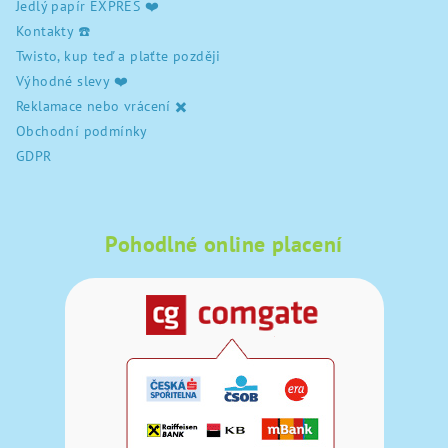
Jedlý papír EXPRES ❤️
Kontakty ☎️
Twisto, kup teď a plaťte později
Výhodné slevy ❤️
Reklamace nebo vrácení ✖️
Obchodní podmínky
GDPR
Pohodlné online placení