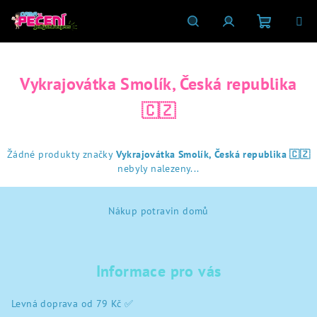
Přejít
na
obsah
Nákupní
Hledat
Přihlášení
Vykrajovátka Smolík, Česká republika
košík
🇨🇿
Žádné produkty značky
Vykrajovátka Smolík, Česká republika 🇨🇿
nebyly nalezeny...
Z
Nákup potravin domů
á
p
a
Informace pro vás
t
í
Levná doprava od 79 Kč ✅