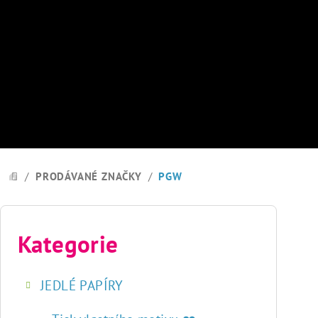
Přejít
na
obsah
/
PRODÁVANÉ ZNAČKY
/
PGW
DOMŮ
P
o
Kategorie
Přeskočit
kategorie
s
JEDLÉ PAPÍRY
t