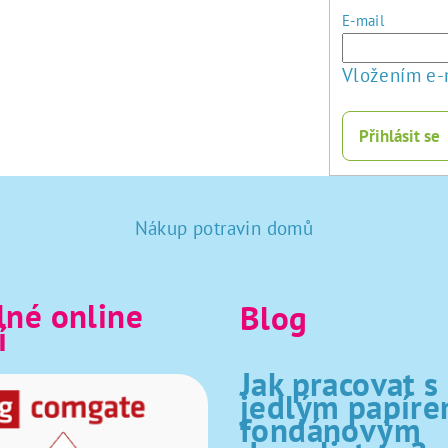
E-mail
Vložením e-
Přihlásit se
Nákup potravin domů
né online
Blog
í
Jak pracovat s
jedlým papíre
fondánovým