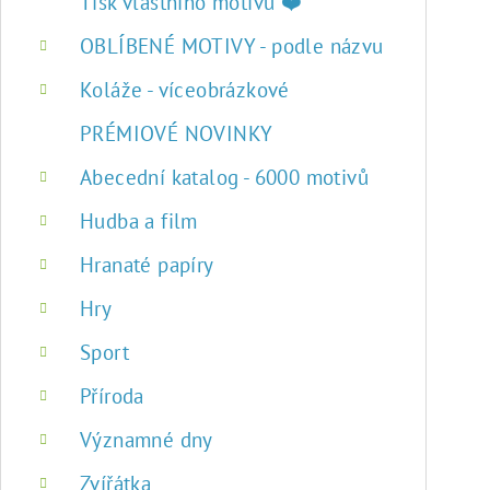
r
Tisk vlastního motivu ❤️
a
OBLÍBENÉ MOTIVY - podle názvu
n
Koláže - víceobrázkové
n
PRÉMIOVÉ NOVINKY
í
Abecední katalog - 6000 motivů
p
Hudba a film
a
Hranaté papíry
n
Hry
e
Sport
l
Příroda
Významné dny
Zvířátka