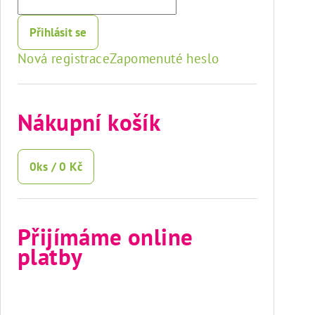
Přihlásit se
Nová registrace
Zapomenuté heslo
Nákupní košík
0
ks /
0 Kč
Přijímáme online
platby