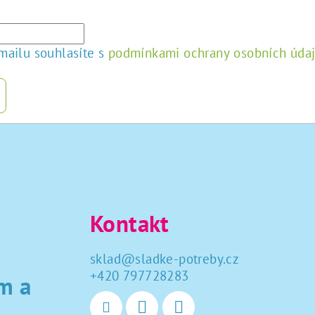
mailu souhlasíte s
podmínkami ochrany osobních úda
Kontakt
sklad
@
sladke-potreby.cz
+420 797728283
m a