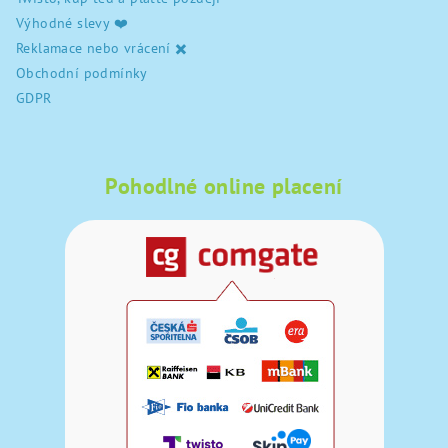
Výhodné slevy ❤️
Reklamace nebo vrácení ✖️
Obchodní podmínky
GDPR
Pohodlné online placení