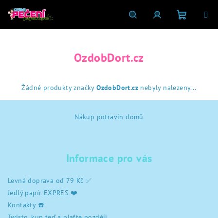
Přejít
na
obsah
Nákupní
Hledat
Přihlášení
OzdobDort.cz
košík
Žádné produkty značky
OzdobDort.cz
nebyly nalezeny...
Z
Nákup potravin domů
á
p
a
Informace pro vás
t
í
Levná doprava od 79 Kč ✅
Jedlý papír EXPRES ❤️
Kontakty ☎️
Twisto, kup teď a plaťte později