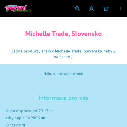
Přejít
na
obsah
Nákupní
Hledat
Přihlášení
Michelle Trade, Slovensko
košík
Žádné produkty značky
Michelle Trade, Slovensko
nebyly
nalezeny...
Z
Nákup potravin domů
á
p
a
Informace pro vás
t
í
Levná doprava od 79 Kč ✅
Jedlý papír EXPRES ❤️
Kontakty ☎️