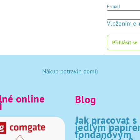
E-mail
Vložením e-
Přihlásit se
Nákup potravin domů
né online
Blog
í
Jak pracovat s
jedlým papíre
fondánovým