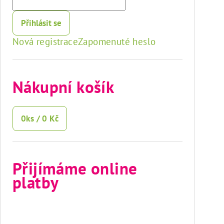
Přihlásit se
Nová registrace
Zapomenuté heslo
Nákupní košík
0
ks /
0 Kč
Přijímáme online
platby