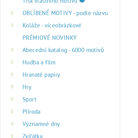
r
Tisk vlastního motivu ❤️
a
OBLÍBENÉ MOTIVY - podle názvu
n
Koláže - víceobrázkové
n
PRÉMIOVÉ NOVINKY
í
Abecední katalog - 6000 motivů
p
Hudba a film
a
Hranaté papíry
n
Hry
e
Sport
l
Příroda
Významné dny
Zvířátka