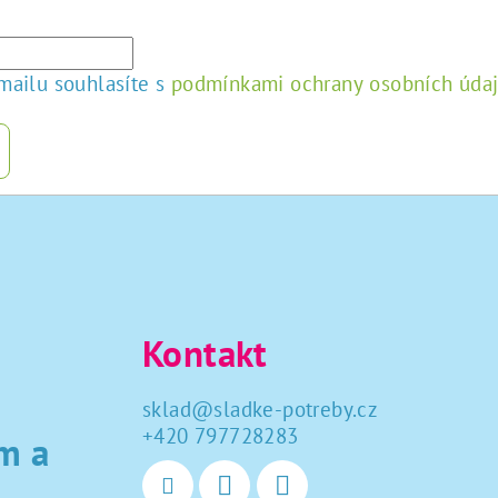
mailu souhlasíte s
podmínkami ochrany osobních úda
Kontakt
sklad
@
sladke-potreby.cz
+420 797728283
m a