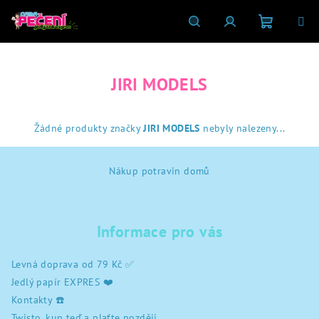
Přejít
na
obsah
Nákupní
Hledat
Přihlášení
JIRI MODELS
košík
Žádné produkty značky
JIRI MODELS
nebyly nalezeny...
Z
Nákup potravin domů
á
p
a
Informace pro vás
t
í
Levná doprava od 79 Kč ✅
Jedlý papír EXPRES ❤️
Kontakty ☎️
Twisto, kup teď a plaťte později