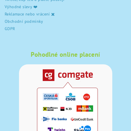
Výhodné slevy ❤️
Reklamace nebo vrácení ✖️
Obchodní podmínky
GDPR
Pohodlné online placení