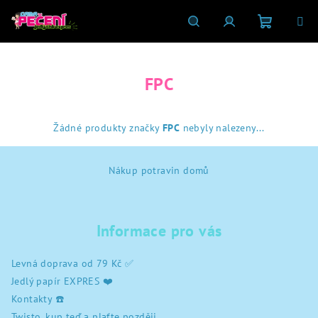
Přejít
na
obsah
Nákupní
Hledat
Přihlášení
FPC
košík
Žádné produkty značky
FPC
nebyly nalezeny...
Z
Nákup potravin domů
á
p
a
Informace pro vás
t
í
Levná doprava od 79 Kč ✅
Jedlý papír EXPRES ❤️
Kontakty ☎️
Twisto, kup teď a plaťte později