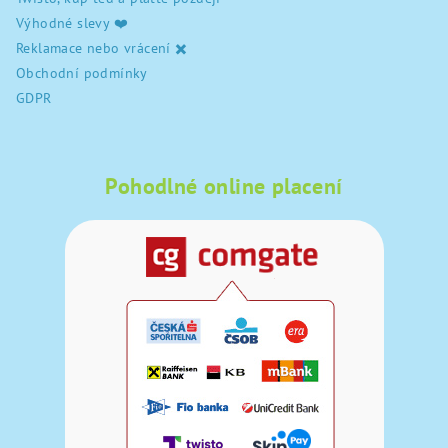
Výhodné slevy ❤️
Reklamace nebo vrácení ✖️
Obchodní podmínky
GDPR
Pohodlné online placení