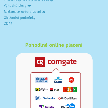
Výhodné slevy ❤️
Reklamace nebo vrácení ✖️
Obchodní podmínky
GDPR
Pohodlné online placení