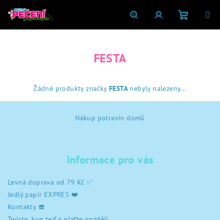
Přejít
na
obsah
Nákupní
Hledat
Přihlášení
FESTA
košík
Žádné produkty značky
FESTA
nebyly nalezeny...
Z
Nákup potravin domů
á
p
a
Informace pro vás
t
í
Levná doprava od 79 Kč ✅
Jedlý papír EXPRES ❤️
Kontakty ☎️
Twisto, kup teď a plaťte později