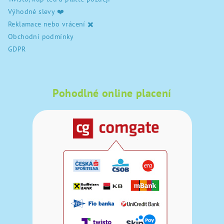
Výhodné slevy ❤️
Reklamace nebo vrácení ✖️
Obchodní podmínky
GDPR
Pohodlné online placení