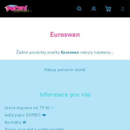
Přejít
na
obsah
Nákupní
Hledat
Přihlášení
Euroswan
košík
Žádné produkty značky
Euroswan
nebyly nalezeny...
Z
Nákup potravin domů
á
p
a
Informace pro vás
t
í
Levná doprava od 79 Kč ✅
Jedlý papír EXPRES ❤️
Kontakty ☎️
Twisto, kup teď a plaťte později