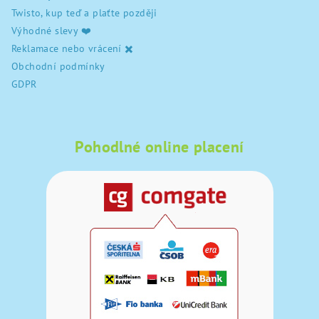
Twisto, kup teď a plaťte později
Výhodné slevy ❤️
Reklamace nebo vrácení ✖️
Obchodní podmínky
GDPR
Pohodlné online placení