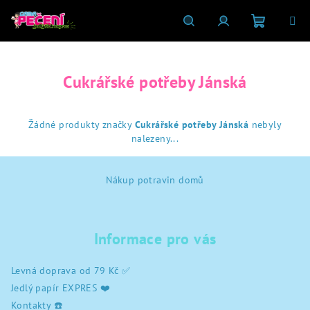
Přejít
na
obsah
Nákupní
Hledat
Přihlášení
Cukrářské potřeby Jánská
košík
Žádné produkty značky
Cukrářské potřeby Jánská
nebyly
nalezeny...
Z
Nákup potravin domů
á
p
a
Informace pro vás
t
í
Levná doprava od 79 Kč ✅
Jedlý papír EXPRES ❤️
Kontakty ☎️