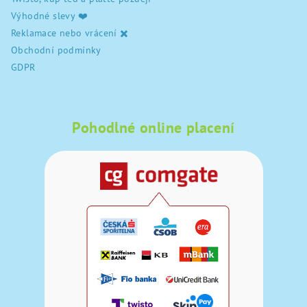
Výhodné slevy ❤️
Reklamace nebo vrácení ✖️
Obchodní podmínky
GDPR
Pohodlné online placení