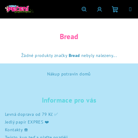
Přejít
na
obsah
Nákupní
Hledat
Přihlášení
Bread
košík
Žádné produkty značky
Bread
nebyly nalezeny...
Z
Nákup potravin domů
á
p
a
Informace pro vás
t
í
Levná doprava od 79 Kč ✅
Jedlý papír EXPRES ❤️
Kontakty ☎️
Twisto, kup teď a plaťte později