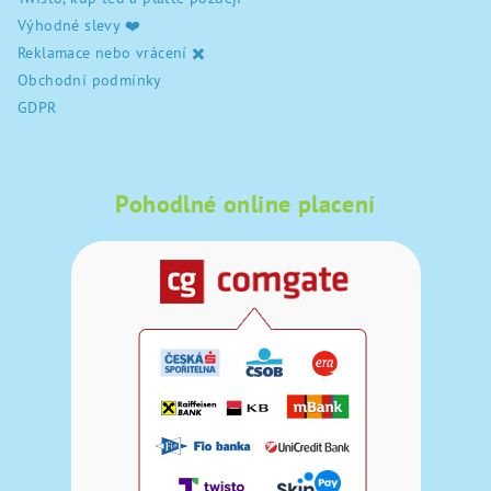
Výhodné slevy ❤️
Reklamace nebo vrácení ✖️
Obchodní podmínky
GDPR
Pohodlné online placení