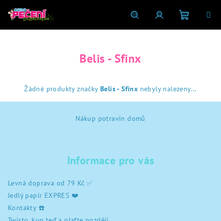
Přejít
na
obsah
Nákupní
Hledat
Přihlášení
Belis - Sfinx
košík
Žádné produkty značky
Belis - Sfinx
nebyly nalezeny...
Z
Nákup potravin domů
á
p
a
Informace pro vás
t
í
Levná doprava od 79 Kč ✅
Jedlý papír EXPRES ❤️
Kontakty ☎️
Twisto, kup teď a plaťte později