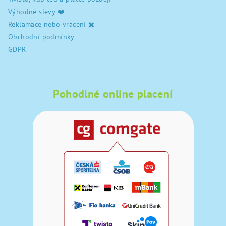
Výhodné slevy ❤️
Reklamace nebo vrácení ✖️
Obchodní podmínky
GDPR
Pohodlné online placení