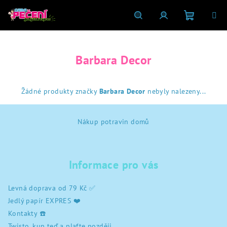
Přejít
na
obsah
Nákupní
Hledat
Přihlášení
Barbara Decor
košík
Žádné produkty značky
Barbara Decor
nebyly nalezeny...
Z
Nákup potravin domů
á
p
a
Informace pro vás
t
í
Levná doprava od 79 Kč ✅
Jedlý papír EXPRES ❤️
Kontakty ☎️
Twisto, kup teď a plaťte později