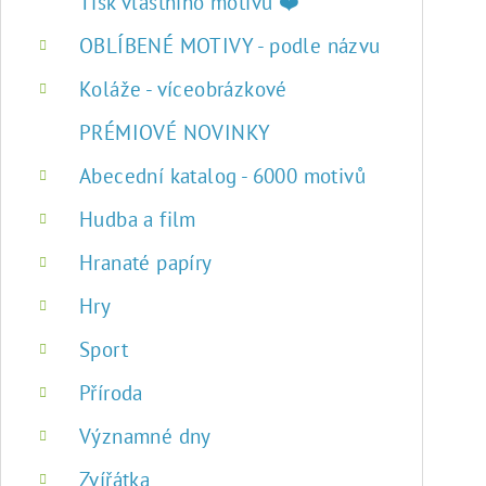
r
Tisk vlastního motivu ❤️
a
OBLÍBENÉ MOTIVY - podle názvu
n
Koláže - víceobrázkové
n
PRÉMIOVÉ NOVINKY
í
Abecední katalog - 6000 motivů
p
Hudba a film
a
Hranaté papíry
n
Hry
e
Sport
l
Příroda
Významné dny
Zvířátka