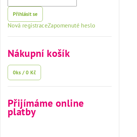
Přihlásit se
Nová registrace
Zapomenuté heslo
Nákupní košík
0
ks /
0 Kč
Přijímáme online
platby