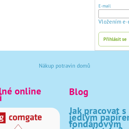
E-mail
Vložením e-
Přihlásit se
Nákup potravin domů
né online
Blog
í
Jak pracovat s
jedlým papíre
fondánovým