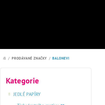
Přejít
na
obsah
/
PRODÁVANÉ ZNAČKY
/
BALONEVI
DOMŮ
P
o
Kategorie
Přeskočit
kategorie
s
JEDLÉ PAPÍRY
t