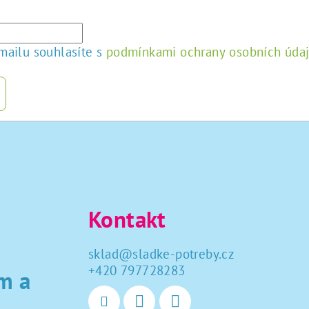
mailu souhlasíte s
podmínkami ochrany osobních úda
Kontakt
sklad
@
sladke-potreby.cz
+420 797728283
m a