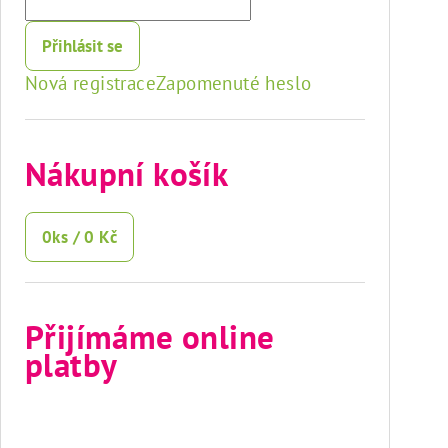
Přihlásit se
Nová registrace
Zapomenuté heslo
Nákupní košík
0
ks /
0 Kč
Přijímáme online
platby