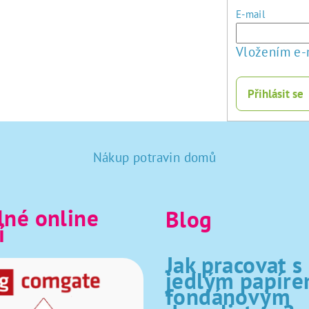
E-mail
Vložením e-
Přihlásit se
Nákup potravin domů
né online
Blog
í
Jak pracovat s
jedlým papíre
fondánovým