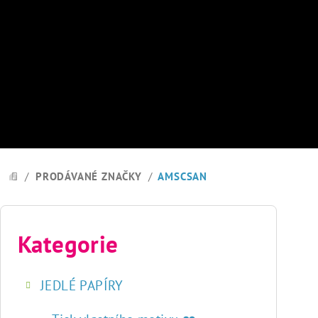
Přejít
na
obsah
/
PRODÁVANÉ ZNAČKY
/
AMSCSAN
DOMŮ
P
o
Kategorie
Přeskočit
kategorie
s
JEDLÉ PAPÍRY
t