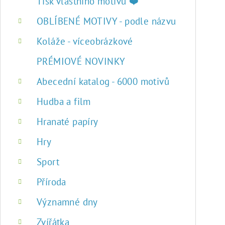
r
Tisk vlastního motivu ❤️
a
OBLÍBENÉ MOTIVY - podle názvu
n
Koláže - víceobrázkové
n
PRÉMIOVÉ NOVINKY
í
Abecední katalog - 6000 motivů
p
Hudba a film
a
Hranaté papíry
n
Hry
e
Sport
l
Příroda
Významné dny
Zvířátka