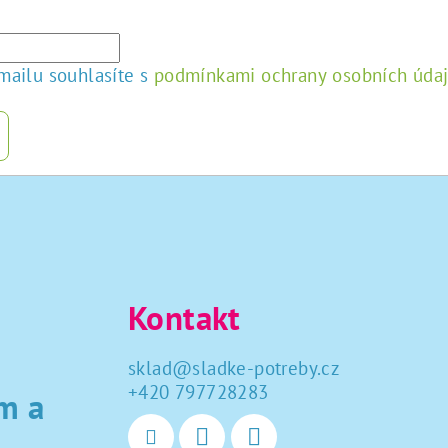
mailu souhlasíte s
podmínkami ochrany osobních úda
Kontakt
sklad
@
sladke-potreby.cz
+420 797728283
m a