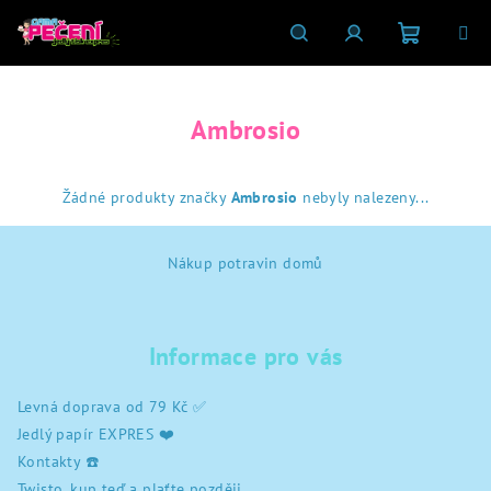
Přejít
na
obsah
Nákupní
Hledat
Přihlášení
Ambrosio
košík
Žádné produkty značky
Ambrosio
nebyly nalezeny...
Z
Nákup potravin domů
á
p
a
Informace pro vás
t
í
Levná doprava od 79 Kč ✅
Jedlý papír EXPRES ❤️
Kontakty ☎️
Twisto, kup teď a plaťte později