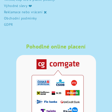
Výhodné slevy ❤️
Reklamace nebo vrácení ✖️
Obchodní podmínky
GDPR
Pohodlné online placení