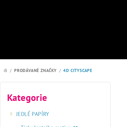
Přejít
na
obsah
/
PRODÁVANÉ ZNAČKY
/
4D CITYSCAPE
DOMŮ
P
o
Kategorie
Přeskočit
kategorie
s
JEDLÉ PAPÍRY
t