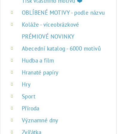
r
Tisk vlastního motivu ❤️
a
OBLÍBENÉ MOTIVY - podle názvu
n
Koláže - víceobrázkové
n
PRÉMIOVÉ NOVINKY
í
Abecední katalog - 6000 motivů
p
Hudba a film
a
Hranaté papíry
n
Hry
e
Sport
l
Příroda
Významné dny
Zvířátka