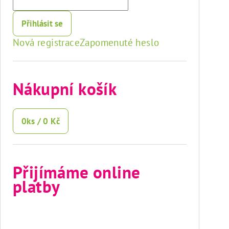
Přihlásit se
Nová registrace
Zapomenuté heslo
Nákupní košík
0
ks /
0 Kč
Přijímáme online
platby