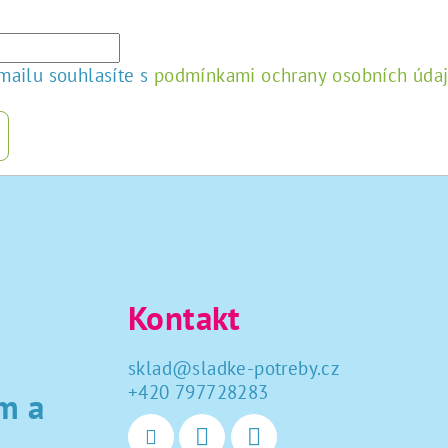
mailu souhlasíte s
podmínkami ochrany osobních úda
Kontakt
sklad
@
sladke-potreby.cz
+420 797728283
m a