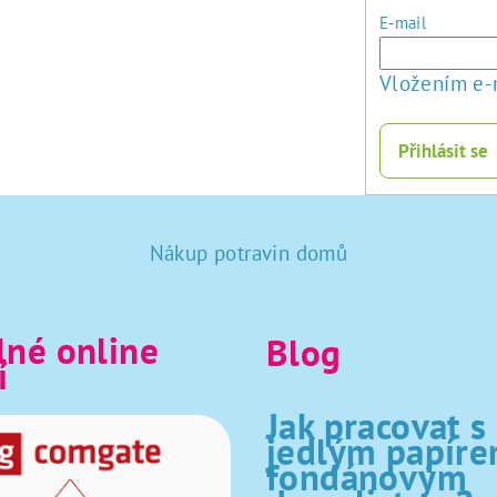
E-mail
Vložením e-
Přihlásit se
Nákup potravin domů
né online
Blog
í
Jak pracovat s
jedlým papíre
fondánovým