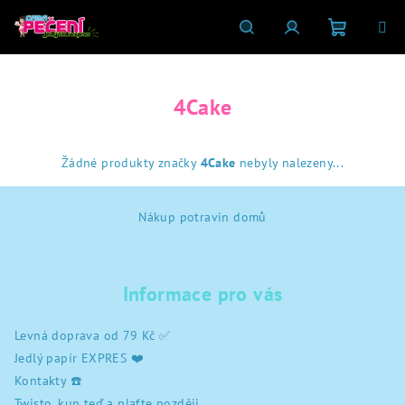
Přejít
na
obsah
Nákupní
Hledat
Přihlášení
4Cake
košík
Žádné produkty značky
4Cake
nebyly nalezeny...
Z
Nákup potravin domů
á
p
a
Informace pro vás
t
í
Levná doprava od 79 Kč ✅
Jedlý papír EXPRES ❤️
Kontakty ☎️
Twisto, kup teď a plaťte později