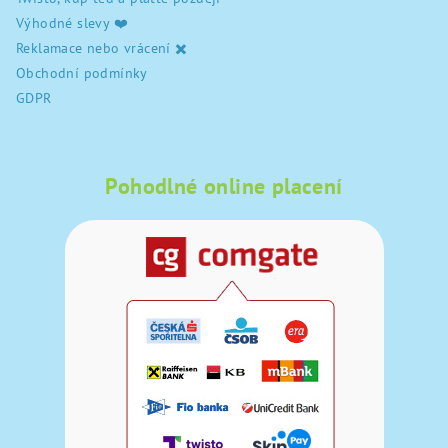
Výhodné slevy ❤️
Reklamace nebo vrácení ✖️
Obchodní podmínky
GDPR
Pohodlné online placení